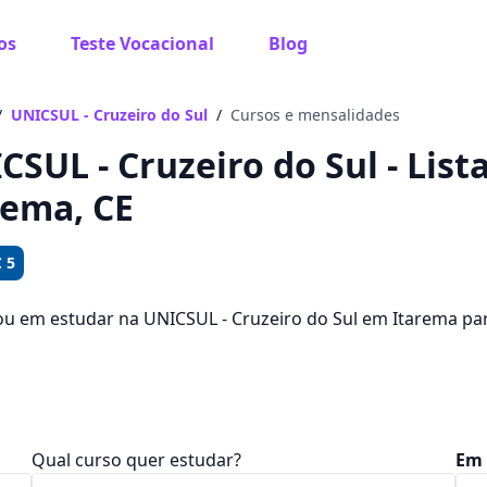
os
Teste Vocacional
Blog
 sabe o que você quer estudar?
os te guiar no caminho ideal para seus estudos
/
UNICSUL - Cruzeiro do Sul
/
Cursos e mensalidades
CSUL - Cruzeiro do Sul - List
rema, CE
Sim, já sei
 5
ou em estudar na UNICSUL - Cruzeiro do Sul em Itarema p
? Saiba que você pode escolher entre 106 cursos e 1 cam
Ainda não sei
ntre R$ 111,92 e R$ 319,92.
Qual curso quer estudar?
Em 