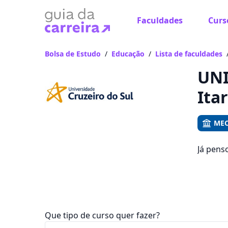
Faculdades
Curs
Já
Vam
Bolsa de Estudo
/
Educação
/
Lista de faculdades
UNI
Ita
MEC
Já pens
emprego
ficam e
Que tipo de curso quer fazer?