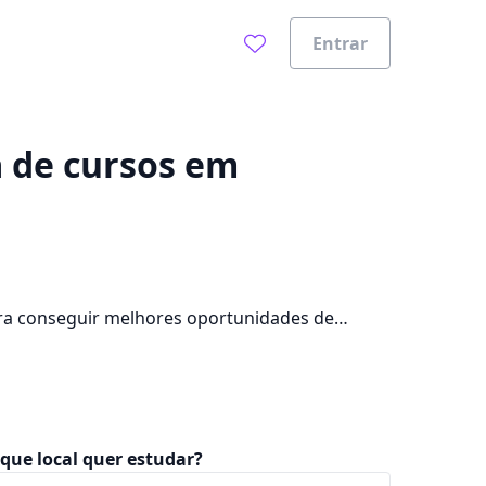
Entrar
0%
a de cursos em
ara conseguir melhores oportunidades de
pus na cidade, além de pagar mensalidades que
que local quer estudar?