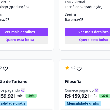
 Virtual
EaD / Virtual
ólogo (graduação)
Tecnólogo (graduação)
ro
Centro
ema/CE
Itarema/CE
Ver mais detalhes
Ver mais detalhes
Quero esta bolsa
Quero esta bolsa
.2
4.2
ão de Turismo
Filosofia
ce pagando
Comece pagando
159,92
R$ 159,92
| mês
| mês
-20%
-20%
salidade grátis
Mensalidade grátis