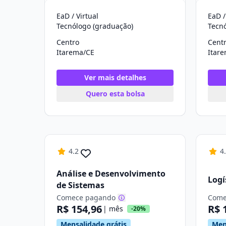
EaD / Virtual
EaD /
Tecnólogo (graduação)
Tecn
Centro
Cent
Itarema/CE
Itar
Ver mais detalhes
Quero esta bolsa
4.2
4
Análise e Desenvolvimento
Logí
de Sistemas
Comece pagando
Come
R$ 154,96
R$ 
| mês
-20%
Mensalidade grátis
Men