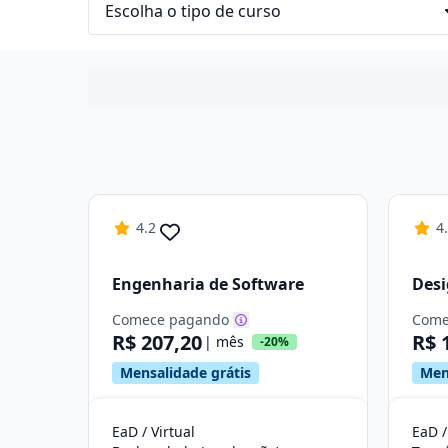
4.2
4
Engenharia de Software
Des
Comece pagando
Come
R$ 207,20
R$ 
| mês
-20%
Mensalidade grátis
Men
EaD / Virtual
EaD /