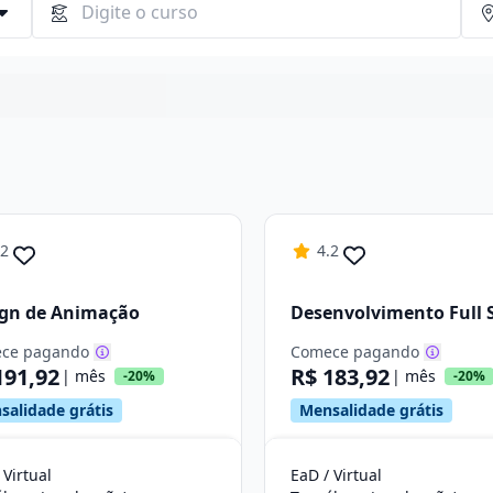
Continuar
.2
4.2
ign de Animação
Desenvolvimento Full 
ce pagando
Comece pagando
191,92
R$ 183,92
| mês
| mês
-20%
-20%
salidade grátis
Mensalidade grátis
 Virtual
EaD / Virtual