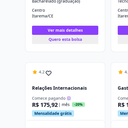
Bacharelado (graduação)
Tecn
Centro
Cent
Itarema/CE
Itar
Ver mais detalhes
Quero esta bolsa
4.2
4
Relações Internacionais
Gas
Comece pagando
Come
R$ 175,92
R$ 
| mês
-20%
Mensalidade grátis
Men