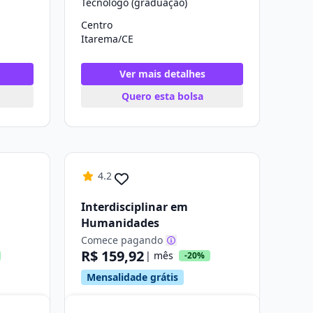
Tecnólogo (graduação)
Centro
Itarema/CE
Ver mais detalhes
Quero esta bolsa
4.2
Interdisciplinar em
Humanidades
Comece pagando
R$ 159,92
| mês
-20%
Mensalidade grátis