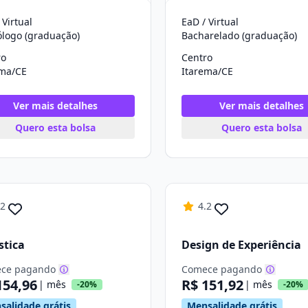
 Virtual
EaD / Virtual
ólogo (graduação)
Bacharelado (graduação)
ro
Centro
ema/CE
Itarema/CE
Ver mais detalhes
Ver mais detalhes
Quero esta bolsa
Quero esta bolsa
.2
4.2
stica
Design de Experiência
ce pagando
Comece pagando
154,96
R$ 151,92
| mês
| mês
-20%
-20%
salidade grátis
Mensalidade grátis