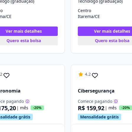
ólogo (graduação)
Tecnólogo (graduação)
ro
Centro
ema/CE
Itarema/CE
Ver mais detalhes
Ver mais detalhes
Quero esta bolsa
Quero esta bolsa
.2
4.2
tronomia
Cibersegurança
ce pagando
Comece pagando
175,20
R$ 159,92
| mês
| mês
-20%
-20%
salidade grátis
Mensalidade grátis