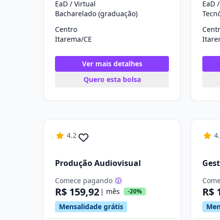
EaD / Virtual
EaD /
Bacharelado (graduação)
Tecn
Centro
Cent
Itarema/CE
Itar
Ver mais detalhes
Quero esta bolsa
4.2
4
Produção Audiovisual
Gest
Comece pagando
Come
R$ 159,92
R$ 
| mês
-20%
Mensalidade grátis
Men