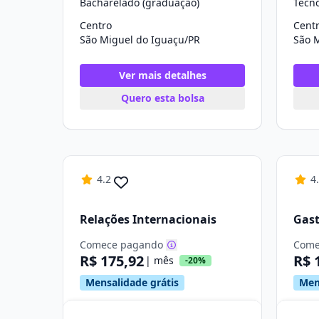
Bacharelado (graduação)
Tecn
Centro
Cent
São Miguel do Iguaçu/PR
São 
Ver mais detalhes
Quero esta bolsa
4.2
4
Relações Internacionais
Gas
Comece pagando
Come
R$ 175,92
R$ 
| mês
-20%
Mensalidade grátis
Men