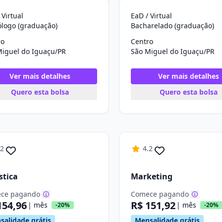
 Virtual
EaD / Virtual
ólogo (graduação)
Bacharelado (graduação)
ro
Centro
Miguel do Iguaçu/PR
São Miguel do Iguaçu/PR
Ver mais detalhes
Ver mais detalhes
Quero esta bolsa
Quero esta bolsa
.2
4.2
stica
Marketing
ce pagando
Comece pagando
154,96
R$ 151,92
| mês
| mês
-20%
-20%
salidade grátis
Mensalidade grátis