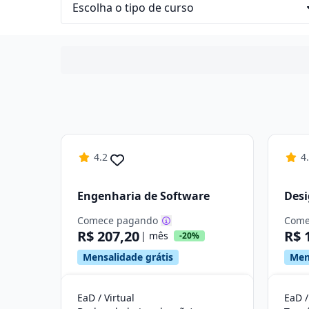
4.2
4
Engenharia de Software
Des
Comece pagando
Come
R$ 207,20
R$ 
| mês
-20%
Mensalidade grátis
Men
EaD / Virtual
EaD /