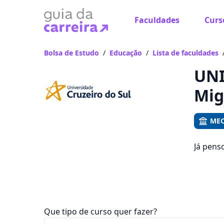
Faculdades
Curs
Já
Vam
Bolsa de Estudo
/
Educação
/
Lista de faculdades
UNI
Mig
MEC
Já pens
oportun
mensali
Que tipo de curso quer fazer?