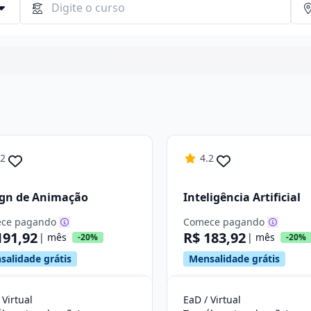
Continuar
.2
4.2
ign de Animação
Inteligência Artificial
ce pagando
Comece pagando
191,92
R$ 183,92
| mês
| mês
-20%
-20%
salidade grátis
Mensalidade grátis
 Virtual
EaD / Virtual