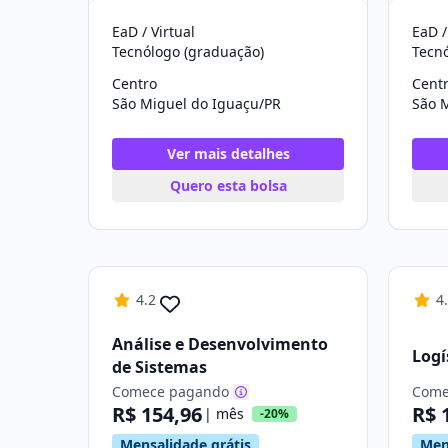
EaD / Virtual
EaD /
Tecnólogo (graduação)
Tecn
Centro
Cent
São Miguel do Iguaçu/PR
São 
Ver mais detalhes
Quero esta bolsa
4.2
4
Análise e Desenvolvimento
Logí
de Sistemas
Comece pagando
Come
R$ 154,96
R$ 
| mês
-20%
Mensalidade grátis
Men