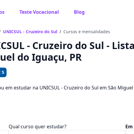
os
Teste Vocacional
Blog
 sabe o que você quer estudar?
os te guiar no caminho ideal para seus estudos
/
UNICSUL - Cruzeiro do Sul
/
Cursos e mensalidades
CSUL - Cruzeiro do Sul - List
uel do Iguaçu, PR
Sim, já sei
 5
ou em estudar na UNICSUL - Cruzeiro do Sul em São Miguel
idades de emprego? Saiba que você pode escolher entre 12
Ainda não sei
dades que ficam entre R$ 111,92 e R$ 354,24.
Qual curso quer estudar?
Em 