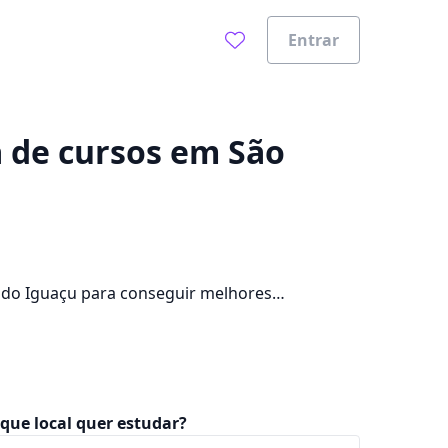
Entrar
0%
a de cursos em São
 do Iguaçu para conseguir melhores
4 cursos e 1 campus na cidade, além de pagar
que local quer estudar?