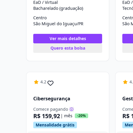
EaD / Virtual
EaD /
Bacharelado (graduação)
Tecn
Centro
Cent
São Miguel do Iguaçu/PR
São 
Ver mais detalhes
Quero esta bolsa
4.2
4
Cibersegurança
Gest
Comece pagando
Come
R$ 159,92
R$ 
| mês
-20%
Mensalidade grátis
Men