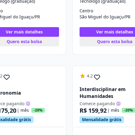
ólogo (graduação)
Tecnólogo (graduação)
ro
Centro
Miguel do Iguaçu/PR
São Miguel do Iguaçu/PR
Ver mais detalhes
Ver mais detalhes
Quero esta bolsa
Quero esta bolsa
.2
4.2
Interdisciplinar em
tronomia
Humanidades
ce pagando
Comece pagando
175,20
R$ 159,92
| mês
| mês
-20%
-20%
salidade grátis
Mensalidade grátis