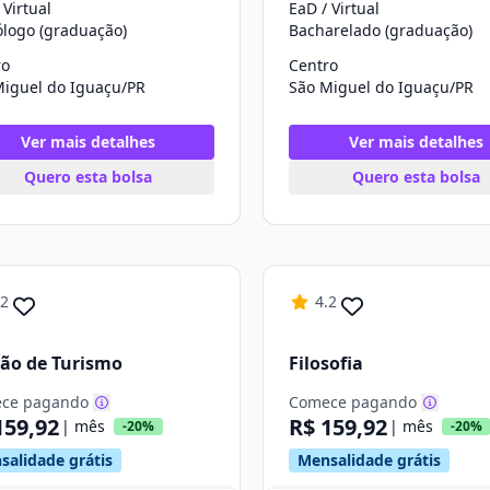
 Virtual
EaD / Virtual
ólogo (graduação)
Bacharelado (graduação)
ro
Centro
Miguel do Iguaçu/PR
São Miguel do Iguaçu/PR
Ver mais detalhes
Ver mais detalhes
Quero esta bolsa
Quero esta bolsa
.2
4.2
ão de Turismo
Filosofia
ce pagando
Comece pagando
159,92
R$ 159,92
| mês
| mês
-20%
-20%
salidade grátis
Mensalidade grátis