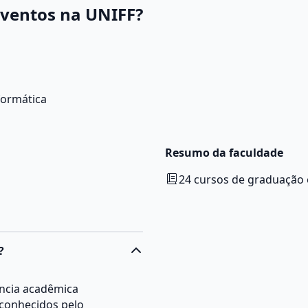
Eventos na UNIFF?
formática
Resumo da faculdade
24 cursos de graduação
?
ência acadêmica
econhecidos pelo