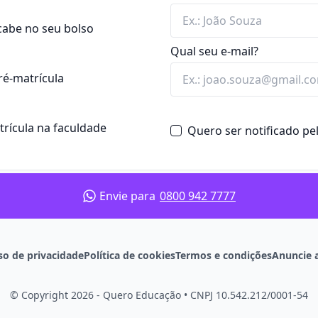
cabe no seu bolso
Qual seu e-mail?
ré-matrícula
atrícula na faculdade
Quero ser notificado p
Envie para
0800 942 7777
so de privacidade
Política de cookies
Termos e condições
Anuncie 
© Copyright 2026 - Quero Educação
•
CNPJ 10.542.212/0001-54