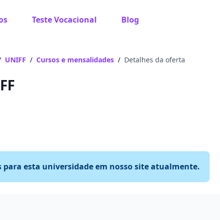
os
Teste Vocacional
Blog
/
UNIFF
/
Cursos e mensalidades
/
Detalhes da oferta
FF
s para esta universidade em nosso site atualmente.