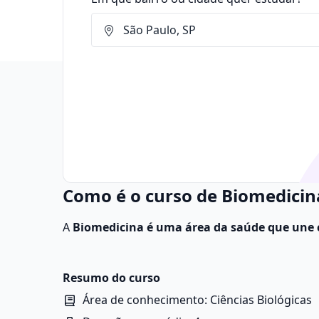
Como é o curso de Biomedici
A
Biomedicina é uma área da saúde que une 
Medicina para estudar, diagnosticar, preveni
biomédico atua principalmente em atividades de
desenvolvimento de novas tecnologias aplicada
Resumo do curso
Área de conhecimento: Ciências Biológicas