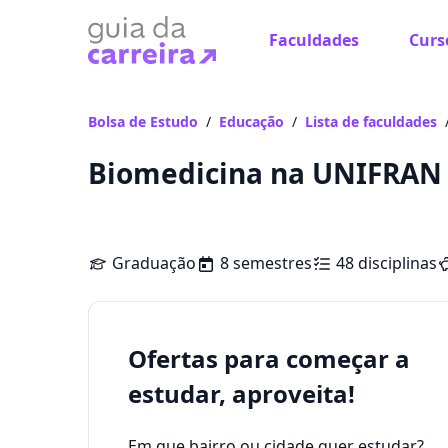
Faculdades
Curs
Bolsa de Estudo
/
Educação
/
Lista de faculdades
Biomedicina na UNIFRAN
Graduação
8 semestres
48 disciplinas
Ofertas para começar a
estudar, aproveita!
Em que bairro ou cidade quer estudar?