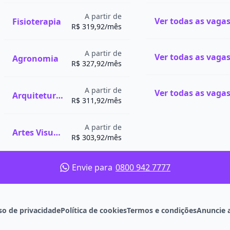
A partir de
Fisioterapia
R$ 319,92/mês
A partir de
to na
modalidade
Agronomia
R$ 327,92/mês
om características
e em salas de aula e
A partir de
Arquitetura e Urbanismo
R$ 311,92/mês
ssores e colegas, além de
senvolvimento das
A partir de
Artes Visuais
as aulas teóricas em uma
R$ 303,92/mês
ios supervisionados
evem ser realizadas de
Envie para
0800 942 7777
tes têm uma vocação para
referem atuar na área de
so de privacidade
Política de cookies
Termos e condições
Anuncie 
issões mais voltadas ao