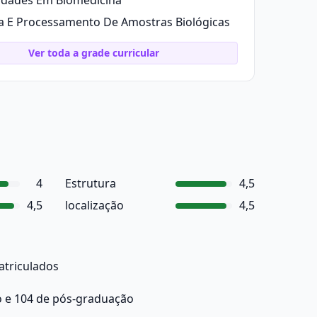
idades Em Biomedicina
a E Processamento De Amostras Biológicas
Ver toda a grade curricular
4
Estrutura
4,5
4,5
localização
4,5
atriculados
o e 104 de pós-graduação