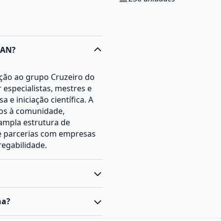
RAN?
ração ao grupo Cruzeiro do
especialistas, mestres e
 e iniciação científica. A
ços à comunidade,
 ampla estrutura de
 e parcerias com empresas
egabilidade.
uação do tipo bacharelado,
na?
 disciplinas das áreas