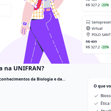
R$ 327.2
-20%
Semipresen
Virtual
POLO SANTOS
R$ 409
R$ 327.2
-20%
na na UNIFRAN?
conhecimentos da Biologia e da
r e auxiliar no tratamento de doenças
. O
O que vo
 pesquisa, análises laboratoriais e
Bioss
s à saúde.
Ética