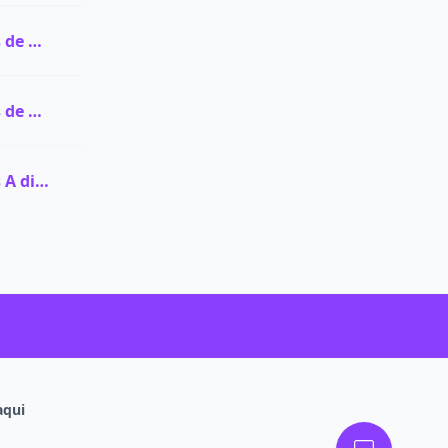
Ver todas as vagas de Graduação na UNIFRAN
Ver todas as vagas de Pós-graduação na UNIFRAN
Ver todas as vagas A distância (EaD) na UNIFRAN
aqui