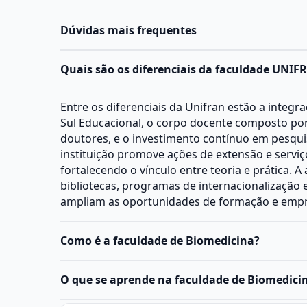
Dúvidas mais frequentes
Quais são os diferenciais da faculdade UNIF
Entre os diferenciais da Unifran estão a integ
Sul Educacional, o corpo docente composto por 
doutores, e o investimento contínuo em pesquisa
instituição promove ações de extensão e servi
fortalecendo o vínculo entre teoria e prática. A
bibliotecas, programas de internacionalização
ampliam as oportunidades de formação e empr
Como é a faculdade de Biomedicina?
A
faculdade de Biomedicina
é um curso de grad
O que se aprende na faculdade de Biomedici
geralmente com duração de 4 anos. Ela combina