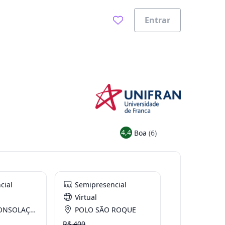
Entrar
4,4
Boa
(6)
cial
Semipresencial
Virtual
O - São Paulo
POLO SÃO ROQUE
R$ 409