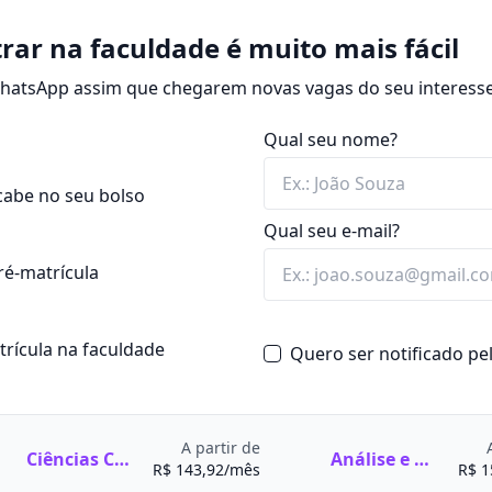
capazes de atuar em
 conhecimentos da
aúde.
icar, prevenir e auxiliar
rar na faculdade é muito mais fácil
 principalmente em
cas, como
Anatomia
,
 WhatsApp assim que chegarem novas vagas do seu interesse
 e desenvolvimento de novas
e
Imunologia
.
 mais específicas, como
Qual seu nome?
Patologia
e
Farmacologia
.
 anos e é oferecido nas
os supervisionados e, em
guns casos, a distância.
cabe no seu bolso
 Curso (TCC).
, Imunologia, Bioquímica,
Qual seu e-mail?
m, Patologia e Bioética.
cluindo Análises Clínicas,
ré-matrícula
tida, Toxicologia,
de Pública.
atrícula na faculdade
Quero ser notificado p
iomedicina
A partir de
Ciências Contábeis
Análise e Desenvolvimento de Sistemas
R$ 143,92/mês
R$ 1