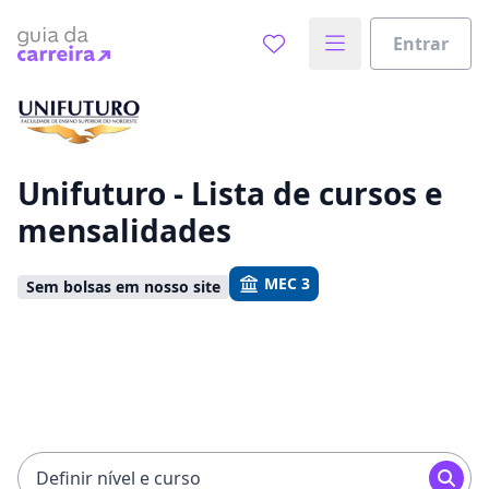
Entrar
Já sabe o que você quer estudar?
Vamos te guiar no caminho ideal para seus estudos
0%
Unifuturo - Lista de cursos e
mensalidades
Sim, já sei
MEC 3
Sem bolsas em nosso site
Ainda não sei
Definir nível e curso