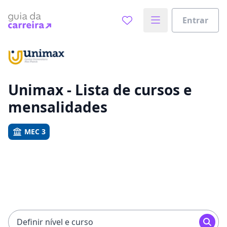
Entrar
Já sabe o que você quer estudar?
Vamos te guiar no caminho ideal para seus estudos
0%
Unimax - Lista de cursos e
mensalidades
Sim, já sei
MEC 3
Ainda não sei
Definir nível e curso