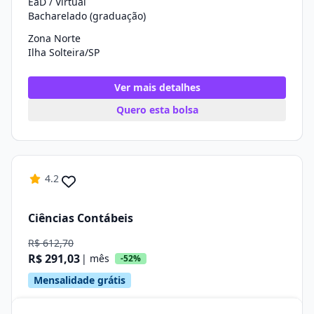
EaD / Virtual
Bacharelado (graduação)
Zona Norte
Ilha Solteira/SP
Ver mais detalhes
Quero esta bolsa
4.2
Ciências Contábeis
R$ 612,70
R$ 291,03
| mês
-52%
Mensalidade grátis