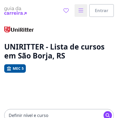
Entrar
Já sabe o que você quer estudar?
Vamos te guiar no caminho ideal para seus estudos
0%
UNIRITTER - Lista de cursos
em São Borja, RS
Sim, já sei
MEC 5
Ainda não sei
Definir nível e curso