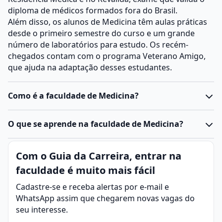
diploma de médicos formados fora do Brasil.
Além disso, os alunos de Medicina têm aulas práticas
desde o primeiro semestre do curso e um grande
número de laboratórios para estudo. Os recém-
chegados contam com o programa Veterano Amigo,
que ajuda na adaptação desses estudantes.
Como é a faculdade de Medicina?
O
curso de Medicina
forma profissionais capacitados
O que se aprende na faculdade de Medicina?
para cuidar da saúde, diagnosticar e tratar doenças,
além de atuar na prevenção e promoção do bem-estar.
Medicina é a área da ciência que estuda o corpo
Com o Guia da Carreira, entrar na
A graduação combina teoria e prática, preparando o
humano, identificando e tratando doenças para
estudante para trabalhar em diferentes áreas da
faculdade é muito mais fácil
promover a saúde e o bem-estar da sociedade.
saúde
e com diversas especializações médicas.
Em resumo, o curso
Cadastre-se e receba alertas por e-mail e
Duração média de seis anos, com aulas teóricas e
Estuda o corpo humano, doenças, diagnóstico,
WhatsApp assim que chegarem novas vagas do
práticas.
tratamento e prevenção, integrando conhecimento
seu interesse.
Primeiros anos focados em disciplinas básicas:
teórico e prático.