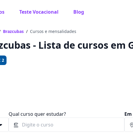
os
Teste Vocacional
Blog
 sabe o que você quer estudar?
os te guiar no caminho ideal para seus estudos
/
Brazcubas
/
Cursos e mensalidades
zcubas - Lista de cursos em 
 2
Sim, já sei
Ainda não sei
Qual curso quer estudar?
Em 