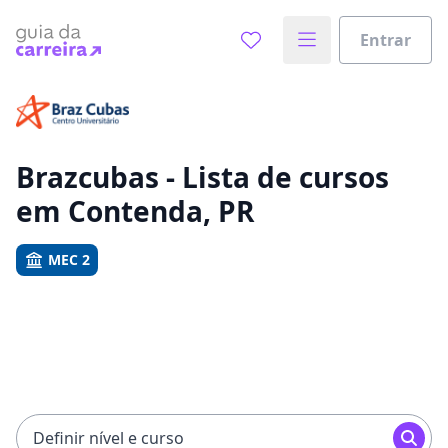
Entrar
Já sabe o que você quer estudar?
Vamos te guiar no caminho ideal para seus estudos
0%
Brazcubas - Lista de cursos
em Contenda, PR
Sim, já sei
MEC 2
Ainda não sei
Definir nível e curso