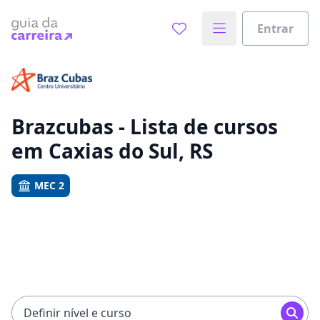
Entrar
Já sabe o que você quer estudar?
Vamos te guiar no caminho ideal para seus estudos
0%
Brazcubas - Lista de cursos
em Caxias do Sul, RS
Sim, já sei
MEC 2
Ainda não sei
Definir nível e curso