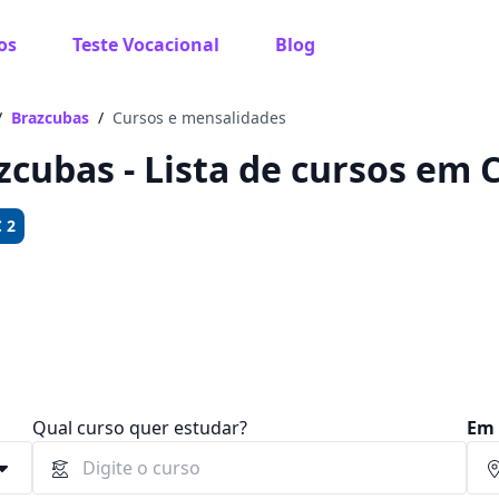
os
Teste Vocacional
Blog
 sabe o que você quer estudar?
os te guiar no caminho ideal para seus estudos
/
Brazcubas
/
Cursos e mensalidades
zcubas - Lista de cursos em 
 2
Sim, já sei
Ainda não sei
Qual curso quer estudar?
Em 