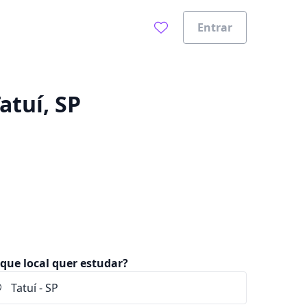
Entrar
0%
atuí, SP
que local quer estudar?