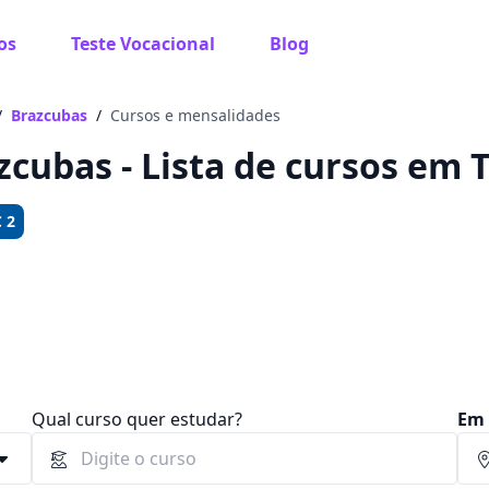
os
Teste Vocacional
Blog
 sabe o que você quer estudar?
os te guiar no caminho ideal para seus estudos
/
Brazcubas
/
Cursos e mensalidades
zcubas - Lista de cursos em T
 2
Sim, já sei
Ainda não sei
Qual curso quer estudar?
Em 