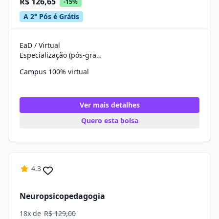
R$ 126,65
-15%
A 2° Pós é Grátis
EaD / Virtual
Especialização (pós-graduação)
Campus 100% virtual
Ver mais detalhes
Quero esta bolsa
4.3
Neuropsicopedagogia
18x de
R$ 129,00