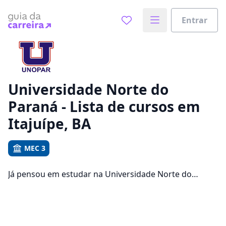
Entrar
Já sabe o que você quer estudar?
Vamos te guiar no caminho ideal para seus estudos
0%
Universidade Norte do
Paraná - Lista de cursos em
Sim, já sei
Itajuípe, BA
MEC 3
Ainda não sei
Já pensou em estudar na Universidade Norte do
Paraná em Itajuípe para conseguir melhores
oportunidades de emprego? Saiba que você pode
escolher entre 1534 cursos e 2 campus na cidade,
além de pagar mensalidades que ficam entre R$ 92,65