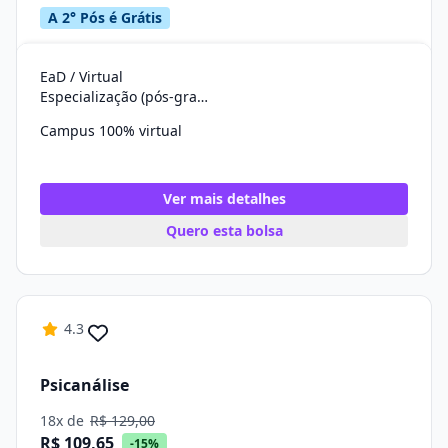
A 2° Pós é Grátis
EaD / Virtual
Especialização (pós-graduação)
Campus 100% virtual
Ver mais detalhes
Quero esta bolsa
4.3
Psicanálise
18x de
R$ 129,00
R$ 109,65
-15%