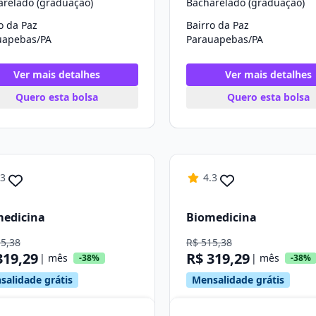
arelado (graduação)
Bacharelado (graduação)
o da Paz
Bairro da Paz
uapebas/PA
Parauapebas/PA
Ver mais detalhes
Ver mais detalhes
Quero esta bolsa
Quero esta bolsa
.3
4.3
medicina
Biomedicina
15,38
R$ 515,38
319,29
R$ 319,29
| mês
| mês
-38%
-38%
salidade grátis
Mensalidade grátis