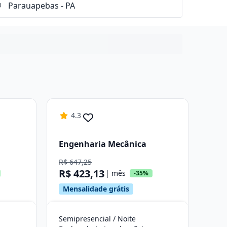
4.3
Engenharia Mecânica
R$ 647,25
R$ 423,13
| mês
-35%
Mensalidade grátis
Semipresencial / Noite