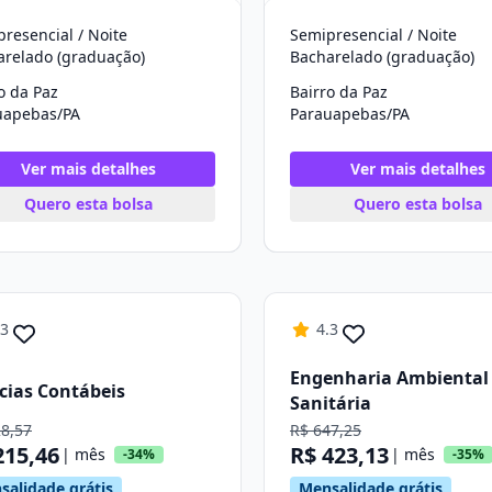
resencial / Noite
Semipresencial / Noite
arelado (graduação)
Bacharelado (graduação)
o da Paz
Bairro da Paz
uapebas/PA
Parauapebas/PA
Ver mais detalhes
Ver mais detalhes
Quero esta bolsa
Quero esta bolsa
.3
4.3
Engenharia Ambiental
cias Contábeis
Sanitária
28,57
R$ 647,25
215,46
R$ 423,13
| mês
| mês
-34%
-35%
salidade grátis
Mensalidade grátis