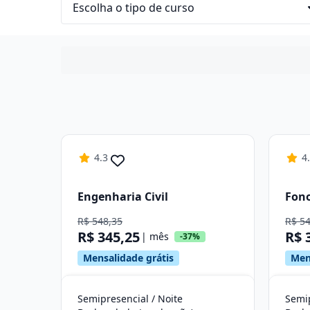
4.3
4
Engenharia Civil
Fono
R$ 548,35
R$ 5
R$ 345,25
R$ 
| mês
-37%
Mensalidade grátis
Men
Semipresencial / Noite
Semi