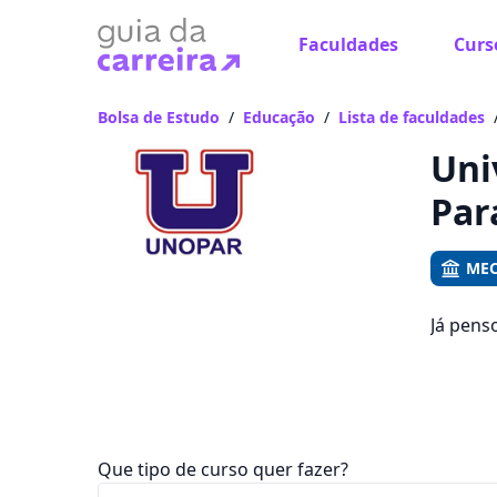
Faculdades
Curs
Já
Vam
Bolsa de Estudo
/
Educação
/
Lista de faculdades
Uni
Par
MEC
Já pens
de empr
que fic
Que tipo de curso quer fazer?