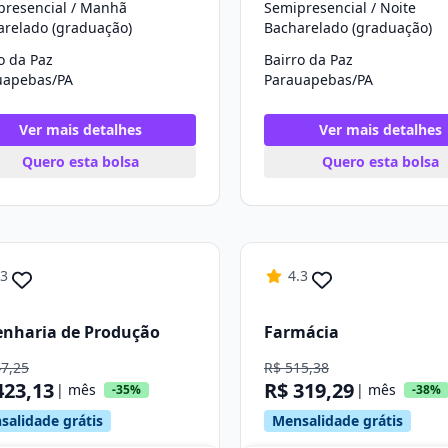
presencial / Manhã
Semipresencial / Noite
arelado (graduação)
Bacharelado (graduação)
o da Paz
Bairro da Paz
uapebas/PA
Parauapebas/PA
Ver mais detalhes
Ver mais detalhes
Quero esta bolsa
Quero esta bolsa
.3
4.3
nharia de Produção
Farmácia
47,25
R$ 515,38
423,13
R$ 319,29
| mês
| mês
-35%
-38%
salidade grátis
Mensalidade grátis