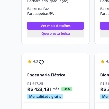
Bacharelado (graduação)
Bach
Bairro da Paz
Bairr
Parauapebas/PA
Para
Ver mais detalhes
Quero esta bolsa
4.3
4
Engenharia Elétrica
Bio
R$ 647,25
R$ 5
R$ 423,13
R$ 
| mês
-35%
Mensalidade grátis
Men