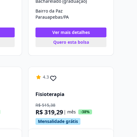
Bacharelado (graduação)
Bairro da Paz
Parauapebas/PA
Ver mais detalhes
Quero esta bolsa
4.3
Fisioterapia
R$ 515,38
R$ 319,29
| mês
-38%
Mensalidade grátis