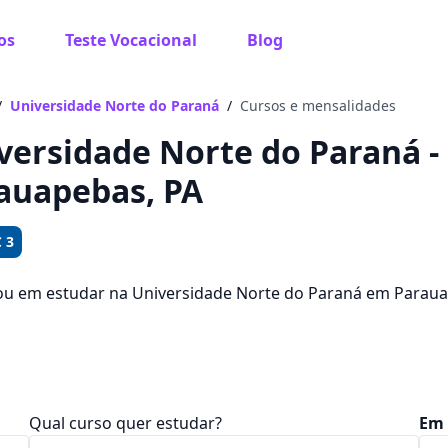
os
Teste Vocacional
Blog
 sabe o que você quer estudar?
os te guiar no caminho ideal para seus estudos
/
Universidade Norte do Paraná
/
Cursos e mensalidades
versidade Norte do Paraná - 
auapebas, PA
Sim, já sei
 3
ou em estudar na Universidade Norte do Paraná em Parau
ego? Saiba que você pode escolher entre 1668 cursos e 3 
Ainda não sei
am entre R$ 84,80 e R$ 423,13.
Qual curso quer estudar?
Em 