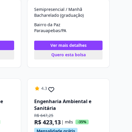
Semipresencial / Manhã
Bacharelado (graduação)
Bairro da Paz
Parauapebas/PA
Ver mais detalhes
Quero esta bolsa
4.3
 e
Engenharia Ambiental e
Sanitária
R$ 647,25
R$ 423,13
| mês
-35%
Mensalidade grátis