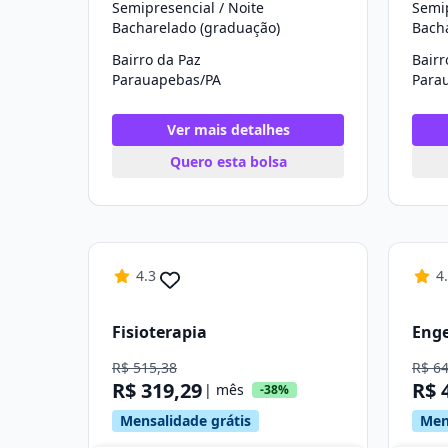
Semipresencial / Noite
Semi
Bacharelado (graduação)
Bach
Bairro da Paz
Bairr
Parauapebas/PA
Para
Ver mais detalhes
Quero esta bolsa
4.3
4
Fisioterapia
Enge
R$ 515,38
R$ 6
R$ 319,29
R$ 
| mês
-38%
Mensalidade grátis
Men