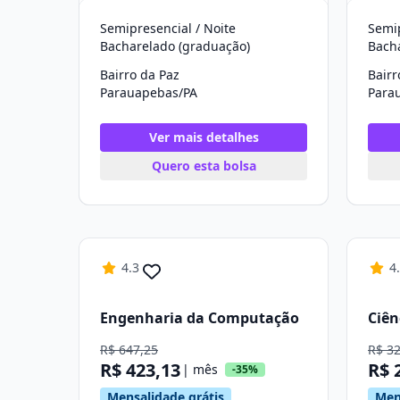
Semipresencial / Noite
Semip
Bacharelado (graduação)
Bach
Bairro da Paz
Bairr
Parauapebas/PA
Para
Ver mais detalhes
Quero esta bolsa
4.3
4
Engenharia da Computação
Ciên
R$ 647,25
R$ 3
R$ 423,13
R$ 
| mês
-35%
Mensalidade grátis
Men