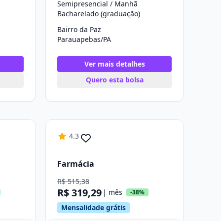
Semipresencial / Manhã
Bacharelado (graduação)
Bairro da Paz
Parauapebas/PA
Ver mais detalhes
Quero esta bolsa
4.3
Farmácia
R$ 515,38
R$ 319,29
| mês
-38%
Mensalidade grátis