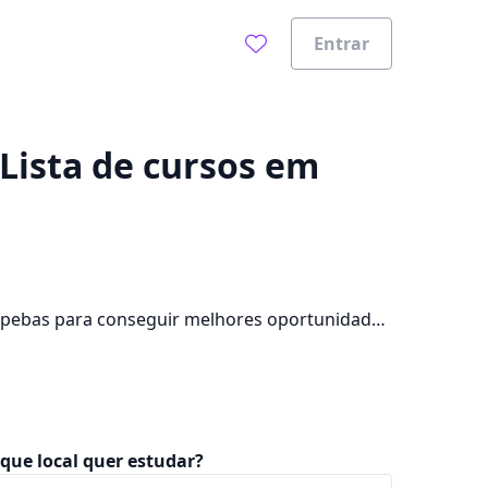
Entrar
0%
Lista de cursos em
apebas para conseguir melhores oportunidades
campus na cidade, além de pagar mensalidades
que local quer estudar?