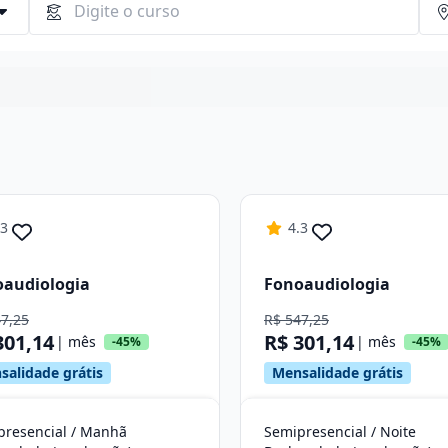
Continuar
.3
4.3
audiologia
Fonoaudiologia
47,25
R$ 547,25
301,14
R$ 301,14
| mês
| mês
-45%
-45%
salidade grátis
Mensalidade grátis
presencial / Manhã
Semipresencial / Noite