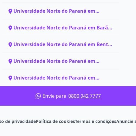
Arapiraca - AL
Universidade Norte do Paraná em
Arvorezinha - RS
Universidade Norte do Paraná em Barão -
RS
Universidade Norte do Paraná em Bento
Gonçalves - RS
Universidade Norte do Paraná em
Campos Borges - RS
Universidade Norte do Paraná em
Curitiba - PR
Envie para
0800 942 7777
so de privacidade
Política de cookies
Termos e condições
Anuncie 