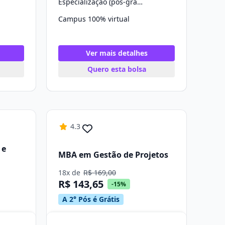
Especialização (pós-graduação)
Campus 100% virtual
Ver mais detalhes
Quero esta bolsa
4.3
 e
MBA em Gestão de Projetos
18x de
R$ 169,00
R$ 143,65
-15%
A 2° Pós é Grátis