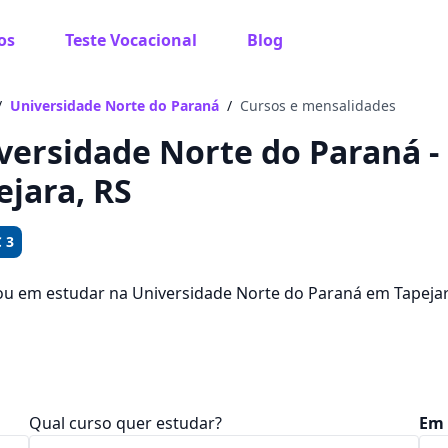
os
Teste Vocacional
Blog
 sabe o que você quer estudar?
os te guiar no caminho ideal para seus estudos
/
Universidade Norte do Paraná
/
Cursos e mensalidades
versidade Norte do Paraná - 
ejara, RS
Sim, já sei
 3
ou em estudar na Universidade Norte do Paraná em Tapeja
? Saiba que você pode escolher entre 1534 cursos e 2 ca
Ainda não sei
am entre R$ 92,65 e R$ 194,65.
Qual curso quer estudar?
Em 