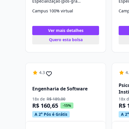
Especialização (pós-graduação)
Campus 100% virtual
Camp
Ver mais detalhes
Quero esta bolsa
4.3
4
Psic
Engenharia de Software
Inst
18x de
R$ 189,00
18x 
R$ 160,65
R$ 
-15%
A 2° Pós é Grátis
A 2°