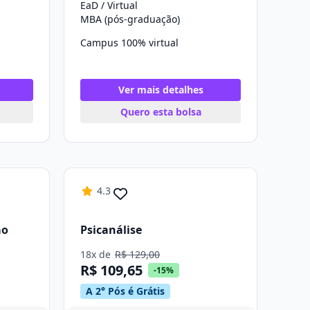
EaD / Virtual
MBA (pós-graduação)
Campus 100% virtual
Ver mais detalhes
Quero esta bolsa
4.3
ão
Psicanálise
18x de
R$ 129,00
R$ 109,65
-15%
A 2° Pós é Grátis