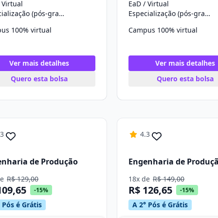
 Virtual
EaD / Virtual
Especialização (pós-graduação)
Especialização (pós-graduação)
us 100% virtual
Campus 100% virtual
Ver mais detalhes
Ver mais detalhes
Quero esta bolsa
Quero esta bolsa
.3
4.3
nharia de Produção
Engenharia de Produç
de
R$ 129,00
18x de
R$ 149,00
109,65
R$ 126,65
-15%
-15%
 Pós é Grátis
A 2° Pós é Grátis