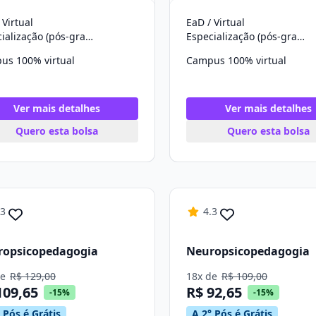
 Virtual
EaD / Virtual
Especialização (pós-graduação)
Especialização (pós-graduação)
us 100% virtual
Campus 100% virtual
Ver mais detalhes
Ver mais detalhes
Quero esta bolsa
Quero esta bolsa
.3
4.3
ropsicopedagogia
Neuropsicopedagogia
de
R$ 129,00
18x de
R$ 109,00
109,65
R$ 92,65
-15%
-15%
 Pós é Grátis
A 2° Pós é Grátis