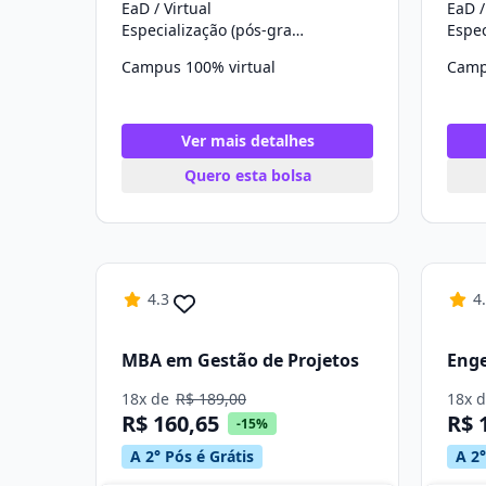
EaD / Virtual
EaD /
Especialização (pós-graduação)
Campus 100% virtual
Camp
Ver mais detalhes
Quero esta bolsa
4.3
4
MBA em Gestão de Projetos
Enge
18x de
R$ 189,00
18x 
R$ 160,65
R$ 
-15%
A 2° Pós é Grátis
A 2°