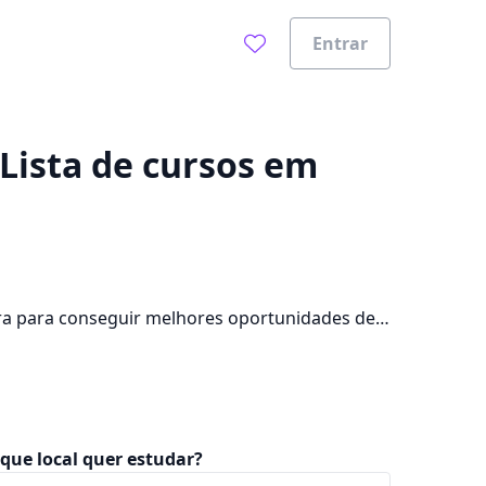
Entrar
0%
Lista de cursos em
ra para conseguir melhores oportunidades de
mpus na cidade, além de pagar mensalidades
que local quer estudar?