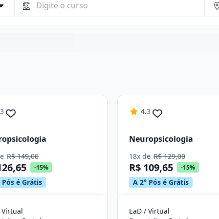
Continuar
.3
4.3
opsicologia
Neuropsicologia
de
R$ 149,00
18x de
R$ 129,00
126,65
R$ 109,65
-15%
-15%
 Pós é Grátis
A 2° Pós é Grátis
 Virtual
EaD / Virtual