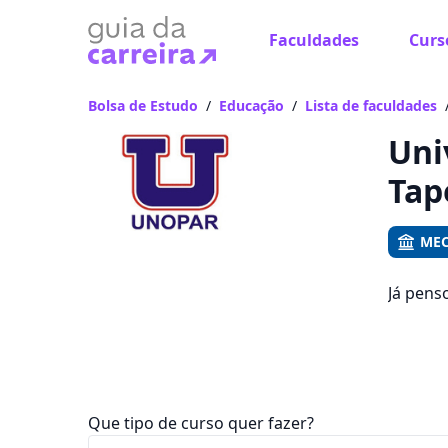
Faculdades
Curs
Já
Vam
Bolsa de Estudo
/
Educação
/
Lista de faculdades
Uni
Tap
MEC
Já pens
emprego
que fic
Que tipo de curso quer fazer?