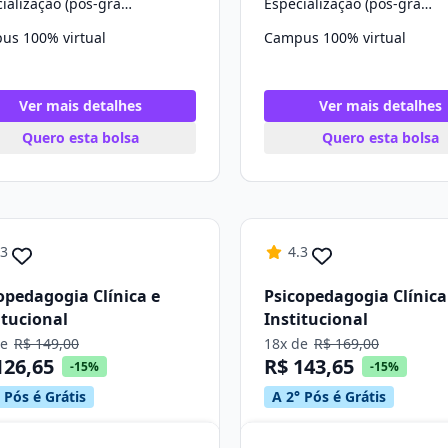
Especialização (pós-graduação)
Especialização (pós-graduação)
us 100% virtual
Campus 100% virtual
Ver mais detalhes
Ver mais detalhes
Quero esta bolsa
Quero esta bolsa
.3
4.3
opedagogia Clínica e
Psicopedagogia Clínica
itucional
Institucional
de
R$ 149,00
18x de
R$ 169,00
126,65
R$ 143,65
-15%
-15%
 Pós é Grátis
A 2° Pós é Grátis