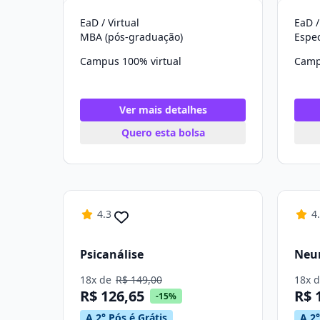
EaD / Virtual
EaD /
MBA (pós-graduação)
Campus 100% virtual
Camp
Ver mais detalhes
Quero esta bolsa
4.3
4
Psicanálise
Neu
18x de
R$ 149,00
18x 
R$ 126,65
R$ 
-15%
A 2° Pós é Grátis
A 2°