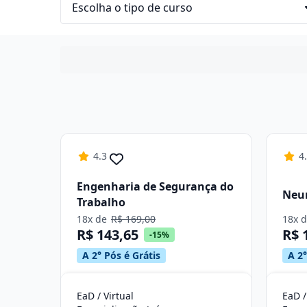
4.3
4
Engenharia de Segurança do
Neur
Trabalho
18x de
R$ 169,00
18x 
R$ 143,65
R$ 
-15%
A 2° Pós é Grátis
A 2°
EaD / Virtual
EaD /