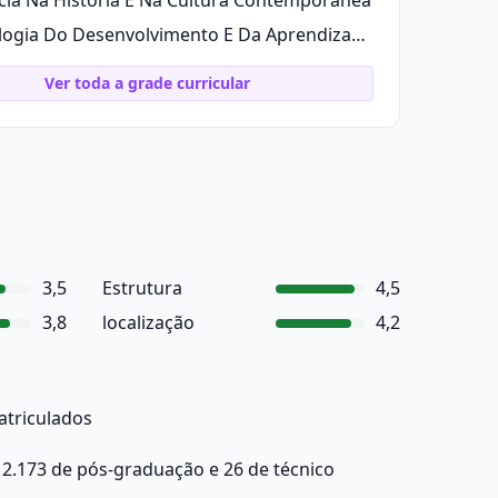
cia Na História E Na Cultura Contemporânea
Psicologia Do Desenvolvimento E Da Aprendizagem
Ver toda a grade curricular
3,5
Estrutura
4,5
3,8
localização
4,2
atriculados
 2.173 de pós-graduação e 26 de técnico