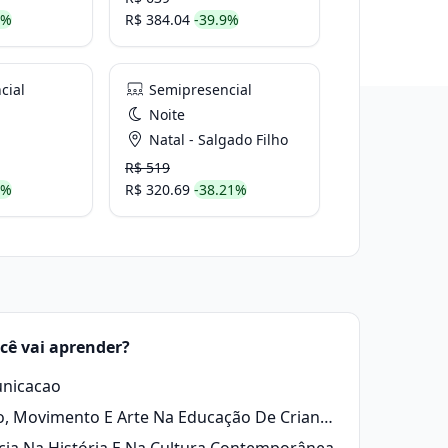
3%
R$ 384.04
-39.9%
cial
Semipresencial
Noite
Natal - Salgado Filho
R$ 519
6%
R$ 320.69
-38.21%
cê vai aprender?
nicacao
Corpo, Movimento E Arte Na Educação De Crianças