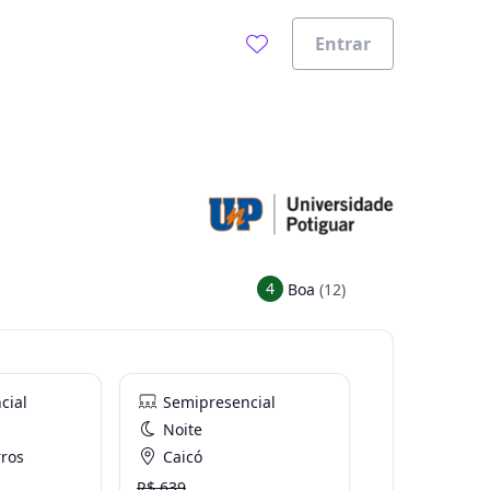
Entrar
4
Boa
(12)
cial
Semipresencial
Noite
ros
Caicó
R$ 639