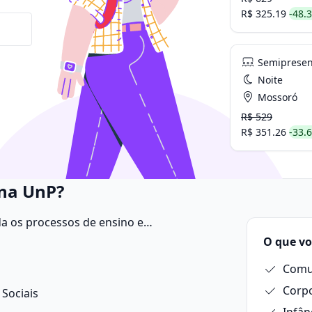
R$ 325.19
-48.
Semipresen
Noite
Mossoró
R$ 529
R$ 351.26
-33.
 na UnP?
a os processos de ensino e
 educacionais dentro e fora da escola.
O que vo
Comu
Sociais