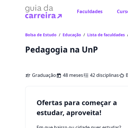
Faculdades
Curs
Bolsa de Estudo
/
Educação
/
Lista de faculdades
Pedagogia na UnP
Graduação
48 meses
42 disciplinas
B
Ofertas para começar a
estudar, aproveita!
Em que bairro ou cidade quer estudar?