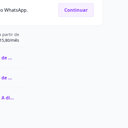
elo WhatsApp.
Continuar
A partir de
15,80/mês
Ver todas as vagas de Graduação na UnP
Ver todas as vagas de Pós-graduação na UnP
Ver todas as vagas A distância (EaD) na UnP