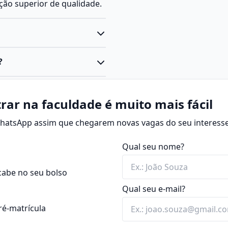
ação superior de qualidade.
ciatura voltada à
?
ucação. Ele prepara o aluno
ais do ensino fundamental e
a os processos de ensino e
ca.
s educacionais dentro e
rar na faculdade é muito mais fácil
 WhatsApp assim que chegarem novas vagas do seu interesse
ca “aquele que conduz a
 a educação infantil até a
Qual seu nome?
 foco no desenvolvimento
cabe no seu bolso
Qual seu e-mail?
ão e orientação
ré-matrícula
sas, editoras e projetos