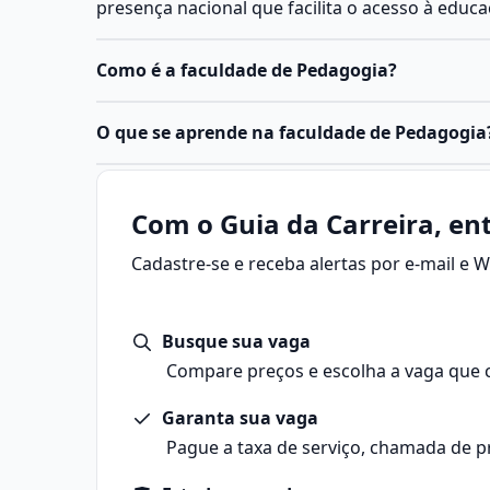
presença nacional que facilita o acesso à educ
Como é a faculdade de Pedagogia?
O
curso de Pedagogia
é uma graduação de licen
O que se aprende na faculdade de Pedagogia
formação de professores e profissionais da ed
para atuar na educação infantil, nos anos inici
Pedagogia é a área do conhecimento que estud
em funções de gestão e coordenação pedagógi
aprendizagem, a formação humana e as prática
Com o Guia da Carreira, ent
fora da escola.
Cadastre-se e receba alertas por e-mail e
O termo vem do grego paidagogos, que signifi
criança”, e, atualmente, o campo abrange desde
gestão escolar e a formação de professores.
Busque sua vaga
Principais áreas da Pedagogia
Docência: atuação direta em sala de aula, com
Compare preços e escolha a vaga que 
cognitivo, social e emocional dos alunos.
Garanta sua vaga
Gestão escolar: coordenação pedagógica, direç
educacional.
Pague a taxa de serviço, chamada de p
Educação não escolar: atuação em ONGs, empre