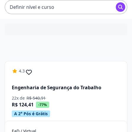
e R$ 135,23.
Definir nível e curso
4.3
Engenharia de Segurança do Trabalho
22x de
R$ 540,91
R$ 124,41
-77%
A 2° Pós é Grátis
EaD / Virtual