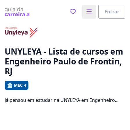
Entrar
Já sabe o que você quer estudar?
Vamos te guiar no caminho ideal para seus estudos
0%
UNYLEYA - Lista de cursos em
Engenheiro Paulo de Frontin,
Sim, já sei
RJ
MEC 4
Ainda não sei
Já pensou em estudar na UNYLEYA em Engenheiro
Paulo de Frontin para conseguir melhores
oportunidades de emprego? Saiba que você pode
escolher entre 1396 cursos e 1 campus na cidade,
além de pagar mensalidades que ficam entre R$ 68,89