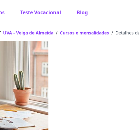
os
Teste Vocacional
Escolher unidade
Blog
e unidade
/
UVA - Veiga de Almeida
/
Cursos e mensalidades
/
Detalhes da
dar?
das à partir de São Paulo, SP.
 encontramos nenhuma unidade
gitou corretamente, ou experimente buscar por outras unid