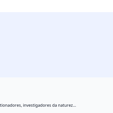
stionadores, investigadores da natureza
a as obras e o pensamento de grandes