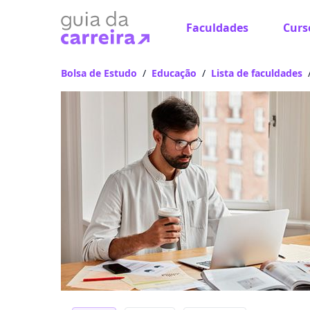
Faculdades
Curs
Escolha d
Bolsa de Estudo
/
Educação
/
Lista de faculdades
Onde quer estu
Distâncias calcula
Ops! Não
Verifique se di