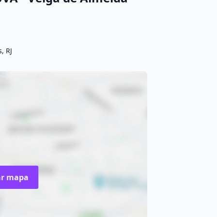
, RJ
ar mapa