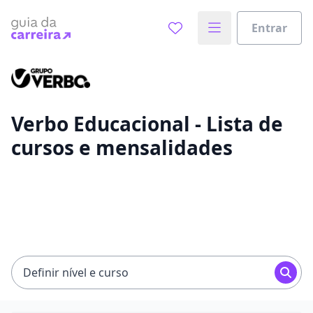
Entrar
Já sabe o que você quer estudar?
Vamos te guiar no caminho ideal para seus estudos
0%
Verbo Educacional - Lista de
cursos e mensalidades
Sim, já sei
Ainda não sei
Definir nível e curso