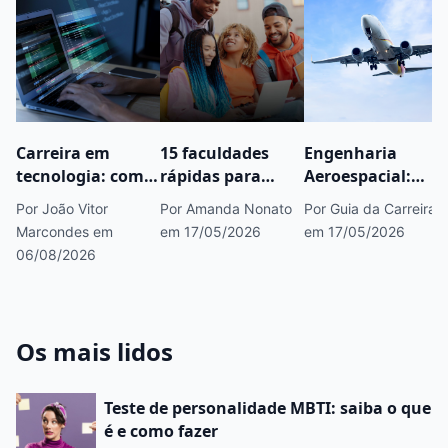
Carreira em
15 faculdades
Engenharia
tecnologia: como
rápidas para
Aeroespacial:
começar, áreas
fazer concurso
saiba tudo sobre
Por João Vitor
Por Amanda Nonato
Por Guia da Carreira
em alta e
público que você
esse curso
Marcondes
em
em 17/05/2026
em 17/05/2026
caminhos para
precisa conhecer
06/08/2026
crescer
Os mais lidos
Teste de personalidade MBTI: saiba o que
é e como fazer