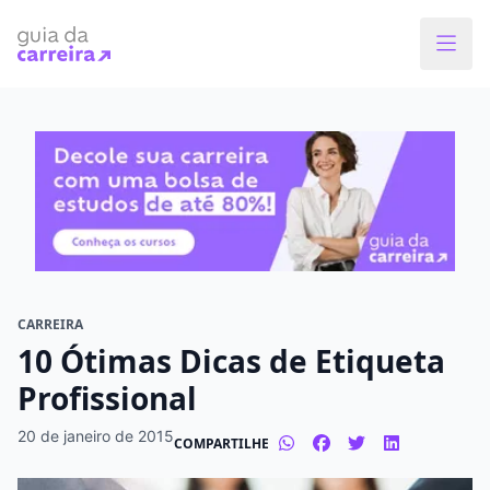
Faça o curso dos sonhos
Encontre bolsas de estudos de até 80% em
menos de 1 minuto!
O que você quer estudar?
Em que cidade quer estudar?
CARREIRA
10 Ótimas Dicas de Etiqueta
Modalidade preferida
Profissional
Presencial
À distância
20 de janeiro de 2015
COMPARTILHE
Tipo de formação