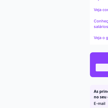
Continu
Veja co
Conheç
salário
Veja o 
As prin
no seu 
E-mail