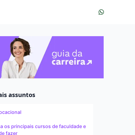
r?
udar?
À distância
ais assuntos
ocacional
Pós
 os principais cursos de faculdade e
de fazer