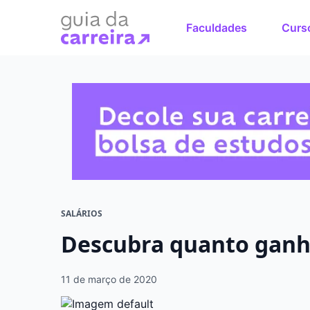
Faculdades
Curs
Faça o cu
sonhos
Encontre bolsas 
em menos de 1 mi
SALÁRIOS
Descubra quanto gan
11 de março de 2020