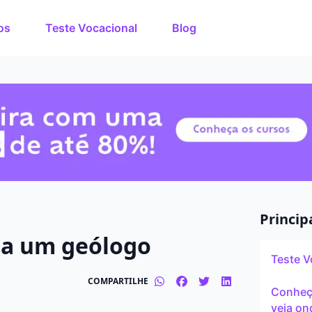
os
Teste Vocacional
Blog
rso dos
O que você quer estuda
de estudos de até 80%
nuto!
Em que cidade quer est
Modalidade preferida
Presencial
Princip
ha um geólogo
Tipo de formação
Teste V
Graduação
COMPARTILHE
Conheça
veja on