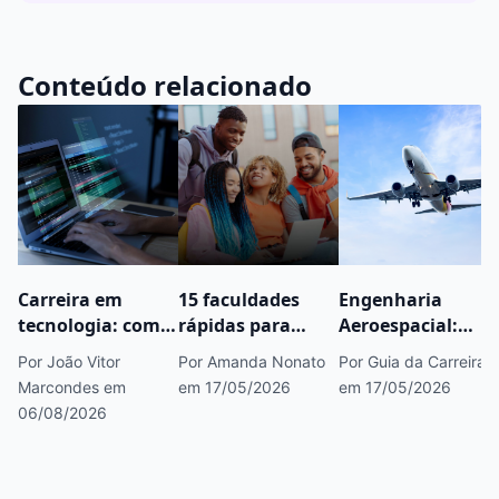
Conteúdo relacionado
Carreira em
15 faculdades
Engenharia
tecnologia: como
rápidas para
Aeroespacial:
começar, áreas
fazer concurso
saiba tudo sobre
Por João Vitor
Por Amanda Nonato
Por Guia da Carreira
em alta e
público que você
esse curso
Marcondes
em
em 17/05/2026
em 17/05/2026
caminhos para
precisa conhecer
06/08/2026
crescer