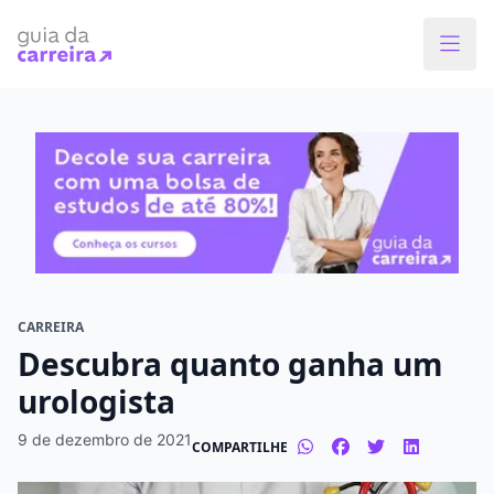
Faça o curso dos sonhos
Encontre bolsas de estudos de até 80% em
menos de 1 minuto!
O que você quer estudar?
Em que cidade quer estudar?
CARREIRA
Descubra quanto ganha um
Modalidade preferida
urologista
Presencial
À distância
9 de dezembro de 2021
COMPARTILHE
Tipo de formação