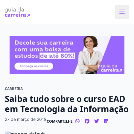
Faça o curso dos sonhos
Encontre bolsas de estudos de até 80% em
menos de 1 minuto!
O que você quer estudar?
Em que cidade quer estudar?
CARREIRA
Saiba tudo sobre o curso EAD
Modalidade preferida
em Tecnologia da Informação
Presencial
À distância
27 de março de 2019
COMPARTILHE
Tipo de formação