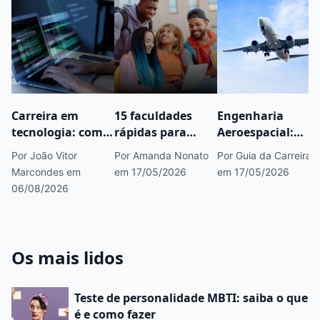
Carreira em
15 faculdades
Engenharia
tecnologia: como
rápidas para
Aeroespacial:
começar, áreas
fazer concurso
saiba tudo sobre
Por João Vitor
Por Amanda Nonato
Por Guia da Carreira
em alta e
público que você
esse curso
Marcondes
em
em 17/05/2026
em 17/05/2026
caminhos para
precisa conhecer
06/08/2026
crescer
Os mais lidos
Teste de personalidade MBTI: saiba o que
é e como fazer