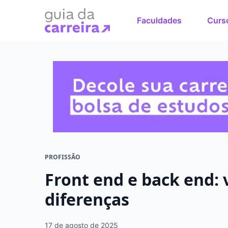
Faculdades
Curs
Faça o cu
sonhos
Encontre bolsas 
em menos de 1 mi
PROFISSÃO
Front end e back end: v
diferenças
17 de agosto de 2025