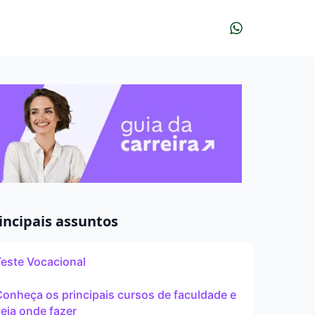
r?
udar?
À distância
incipais assuntos
Teste Vocacional
Pós
onheça os principais cursos de faculdade e
eja onde fazer