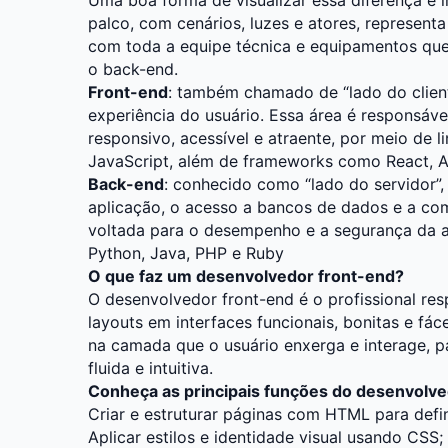
palco, com cenários, luzes e atores, representa
com toda a equipe técnica e equipamentos qu
o back-end.
Front-end
: também chamado de “lado do cliente
experiência do usuário. Essa área é responsável
responsivo, acessível e atraente, por meio de
JavaScript, além de frameworks como React, An
Back-end
: conhecido como “lado do servidor”,
aplicação, o acesso a bancos de dados e a co
voltada para o desempenho e a segurança da a
Python, Java, PHP e Ruby
O que faz um desenvolvedor front-end?
O desenvolvedor front-end é o profissional res
layouts em interfaces funcionais, bonitas e fáce
na camada que o usuário enxerga e interage, pa
fluida e intuitiva.
Conheça as principais funções do desenvolve
Criar e estruturar páginas com HTML para defi
Aplicar estilos e identidade visual usando CSS;