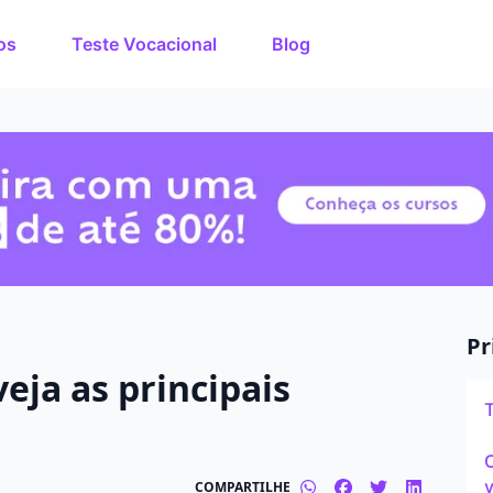
os
Teste Vocacional
Blog
rso dos
O que você quer estuda
de estudos de até 80%
nuto!
Em que cidade quer est
Modalidade preferida
Presencial
Pr
eja as principais
Tipo de formação
Graduação
C
v
COMPARTILHE