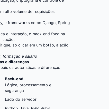
icação, criptografia e controle de
om alto volume de requisições
by, e frameworks como Django, Spring
ca e interação, o back-end foca na
plicação.
tir que, ao clicar em um botão, a ação
, formação e salário
cas e diferenças
ipais características e diferenças
Back-end
Lógica, processamento e
segurança
Lado do servidor
Python, Java, PHP, Ruby,