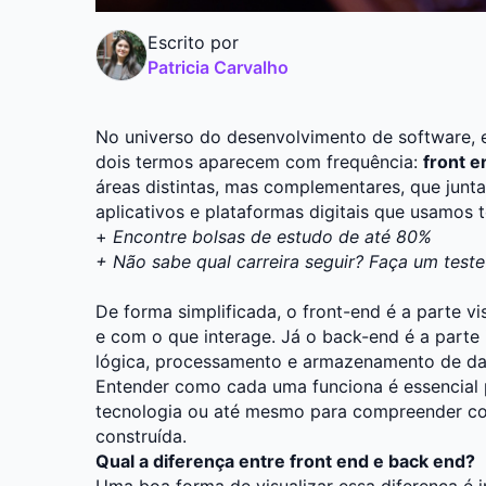
Escrito por
Patricia Carvalho
No universo do desenvolvimento de software, 
dois termos aparecem com frequência:
front e
áreas distintas, mas complementares, que junta
aplicativos e plataformas digitais que usamos 
+
Encontre bolsas de estudo de até 80%
+
Não sabe qual carreira seguir? Faça um teste
De forma simplificada, o front-end é a parte vi
e com o que interage. Já o back-end é a parte i
lógica, processamento e armazenamento de d
Entender como cada uma funciona é essencial p
tecnologia ou até mesmo para compreender co
construída.
Qual a diferença entre front end e back end?
Uma boa forma de visualizar essa diferença é 