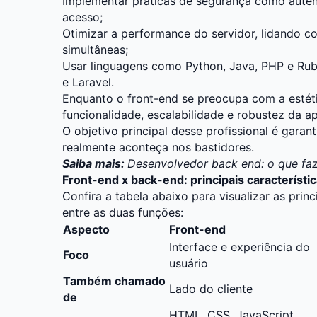
Implementar práticas de segurança como autent
acesso;
Otimizar a performance do servidor, lidando c
simultâneas;
Usar linguagens como Python, Java, PHP e Ru
e Laravel.
Enquanto o front-end se preocupa com a estéti
funcionalidade, escalabilidade e robustez da a
O objetivo principal desse profissional é garan
realmente aconteça nos bastidores.
Saiba mais:
Desenvolvedor back end: o que faz
Front-end x back-end: principais característi
Confira a tabela abaixo para visualizar as princ
entre as duas funções:
Aspecto
Front-end
Interface e experiência do
Foco
usuário
Também chamado
Lado do cliente
de
HTML, CSS, JavaScript,