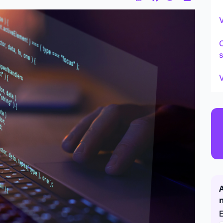
Continu
V
s
V
A
E