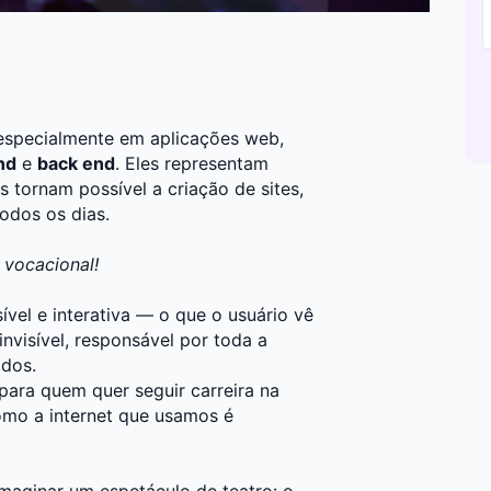
especialmente em aplicações web,
nd
e
back end
. Eles representam
s tornam possível a criação de sites,
todos os dias.
 vocacional!
sível e interativa — o que o usuário vê
nvisível, responsável por toda a
ados.
ara quem quer seguir carreira na
mo a internet que usamos é
imaginar um espetáculo de teatro: o