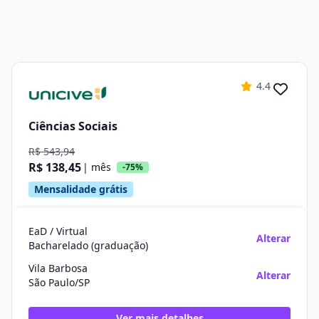
4.4
Ciências Sociais
R$ 543,94
R$ 138,45
| mês
-75%
Mensalidade grátis
EaD / Virtual
Alterar
Bacharelado (graduação)
Vila Barbosa
Alterar
São Paulo/SP
Ver mais detalhes