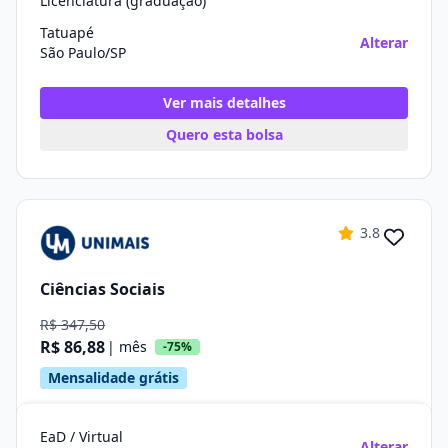
Licenciatura (graduação)
Tatuapé
Alterar
São Paulo/SP
Ver mais detalhes
Quero esta bolsa
3.8
Ciências Sociais
R$ 347,50
R$ 86,88
| mês
-75%
Mensalidade grátis
EaD / Virtual
Alterar