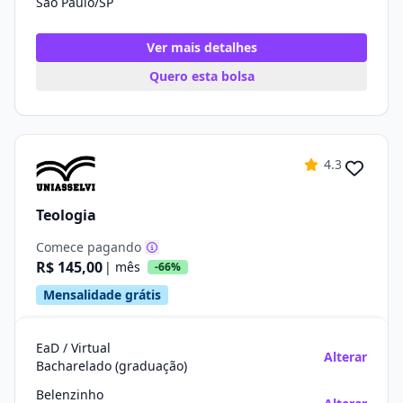
São Paulo/SP
Ver mais detalhes
Quero esta bolsa
4.3
Teologia
Comece pagando
R$ 145,00
| mês
-66%
Mensalidade grátis
EaD / Virtual
Alterar
Bacharelado (graduação)
Belenzinho