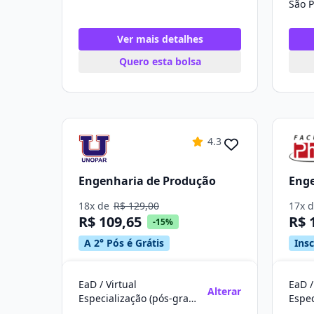
São P
Ver mais detalhes
Quero esta bolsa
4.3
Engenharia de Produção
Enge
18x de
R$ 129,00
17x 
R$ 109,65
R$ 
-15%
A 2° Pós é Grátis
Ins
EaD / Virtual
EaD /
Alterar
Especialização (pós-graduação)