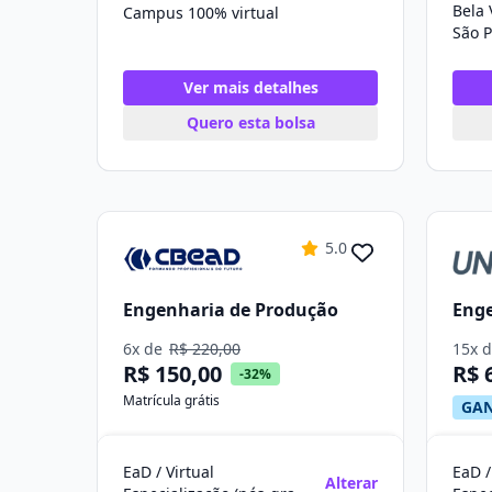
Bela 
Campus 100% virtual
São P
Ver mais detalhes
Quero esta bolsa
5.0
Engenharia de Produção
Enge
6x de
R$ 220,00
15x 
R$ 150,00
R$ 
-32%
Matrícula grátis
GAN
EaD / Virtual
EaD /
Alterar