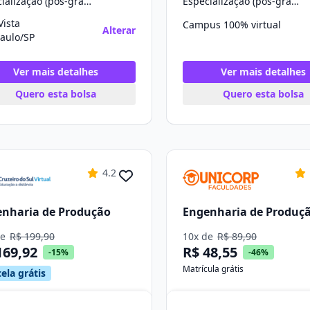
Especialização (pós-graduação)
Especialização (pós-graduação)
Vista
Campus 100% virtual
Alterar
aulo/SP
Ver mais detalhes
Ver mais detalhes
Quero esta bolsa
Quero esta bolsa
4.2
nharia de Produção
Engenharia de Produç
de
R$ 199,90
10x de
R$ 89,90
169,92
R$ 48,55
-15%
-46%
Matrícula grátis
ela grátis