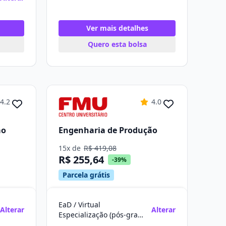
Ver mais detalhes
Quero esta bolsa
4.2
4.0
ão
Engenharia de Produção
15x de
R$ 419,08
R$ 255,64
-39%
Parcela grátis
EaD / Virtual
Alterar
Alterar
Especialização (pós-graduação)