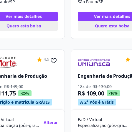
aulo/SP
São Paulo/SP
Ver mais detalhes
Ver mais detalhes
Quero esta bolsa
Quero esta bolsa
4.5
nharia de Produção
Engenharia de Produç
de
R$ 149,00
18x de
R$ 130,00
111,75
R$ 109,00
-25%
-16%
crição e matrícula GRÁTIS
A 2° Pós é Grátis
 Virtual
EaD / Virtual
Alterar
Especialização (pós-graduação)
Especialização (pós-graduação)