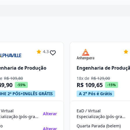
4.3
nharia de Produção
Engenharia de Produç
de
R$ 109,80
18x de
R$ 129,00
49,90
R$ 109,65
-55%
-15%
HE 2ª PÓS+INGLÊS GRÁTIS
A 2° Pós é Grátis
 Virtual
EaD / Virtual
Alterar
Especialização (pós-graduação)
Especialização (pós-graduação)
ro
Quarta Parada (belem)
Alterar