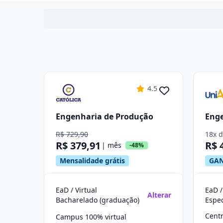
4.5
Engenharia de Produção
Enge
R$ 729,90
18x 
R$ 379,91
R$ 
| mês
-48%
Mensalidade grátis
GAN
EaD / Virtual
EaD /
Alterar
Bacharelado (graduação)
Cent
Campus 100% virtual