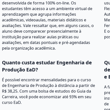
desenvolvida de forma 100% on-line. Os
usu
estudantes têm acesso a um ambiente virtual de
Fle
aprendizagem que agrupa informações
Au
acadêmicas, videoaulas, materiais didáticos e
Men
avaliações. Vale ressaltar que, em alguns casos, o
Fer
aluno deve comparecer presencialmente à
E 
instituição para realizar aulas práticas ou
pos
avaliações, em datas pontuais e pré-agendadas
pela organização acadêmica.
Quanto custa estudar Engenharia de
Qu
Produção EaD?
de
e 
É possível encontrar mensalidades para o curso
de Engenharia de Produção à distância a partir de
A 
R$ 38,25. Com uma bolsa de estudos do Guia da
pre
Carreira, você pode economizar até 93% em seu
ins
curso EaD.
de 
pr