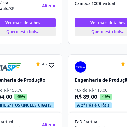
Vista
Campus 100% virtual
Alterar
aulo/SP
Ver mais detalhes
Ver mais detalhes
Quero esta bolsa
Quero esta bolsa
4.2
nharia de Produção
Engenharia de Produç
de
R$ 155,76
18x de
R$ 110,00
64,00
R$ 89,00
-59%
-19%
HE 2ª PÓS+INGLÊS GRÁTIS
A 2° Pós é Grátis
 Virtual
EaD / Virtual
Alterar