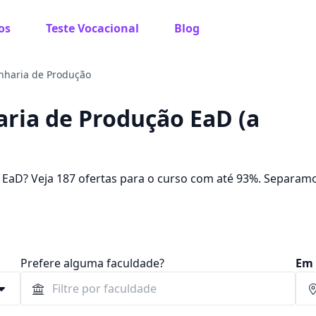
os
Teste Vocacional
Blog
nharia de Produção
ria de Produção EaD (a
aD? Veja 187 ofertas para o curso com até 93%. Separam
25 e R$ 1.338,71, para você!
Prefere alguma faculdade?
Em 