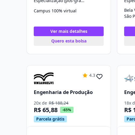
Especialização (pós-graduação)
Bela 
Campus 100% virtual
São P
Ver mais detalhes
Quero esta bolsa
4.3
Engenharia de Produção
Enge
20x de
R$ 188,24
18x 
R$ 65,88
R$ 
-65%
Parcela grátis
Parc