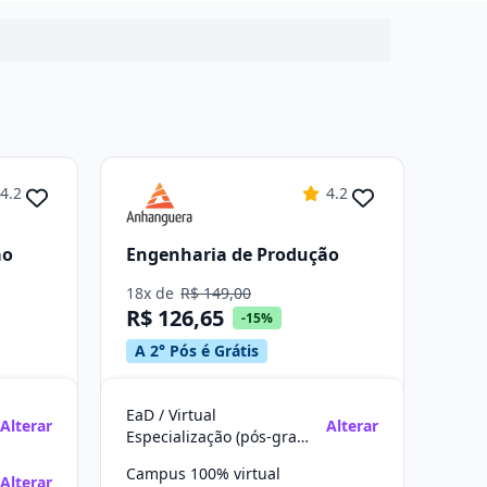
4.2
4.2
ão
Engenharia de Produção
18x de
R$ 149,00
R$ 126,65
-15%
A 2° Pós é Grátis
EaD / Virtual
Alterar
Alterar
Especialização (pós-graduação)
Campus 100% virtual
Alterar