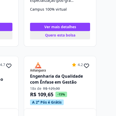
Especialização (pós-graduação)
Campus 100% virtual
Ver mais detalhes
Quero esta bolsa
4.7
4.2
Engenharia da Qualidade
ão
com Ênfase em Gestão
18x de
R$ 129,00
R$ 109,65
-15%
A 2° Pós é Grátis