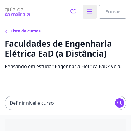
Entrar
Lista de cursos
Faculdades de Engenharia
Elétrica EaD (a Distância)
Pensando em estudar Engenharia Elétrica EaD? Veja
64 ofertas para o curso com até 93%. Separamos as
melhores bolsas, com mensalidades entre R$ 38,25 e
R$ 1.400,83, para você!
Definir nível e curso