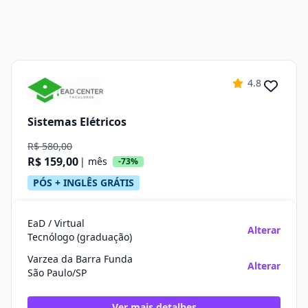
4.8
Sistemas Elétricos
R$ 580,00
R$ 159,00
| mês
-73%
PÓS + INGLÊS GRÁTIS
EaD / Virtual
Alterar
Tecnólogo (graduação)
Varzea da Barra Funda
Alterar
São Paulo/SP
Ver mais detalhes