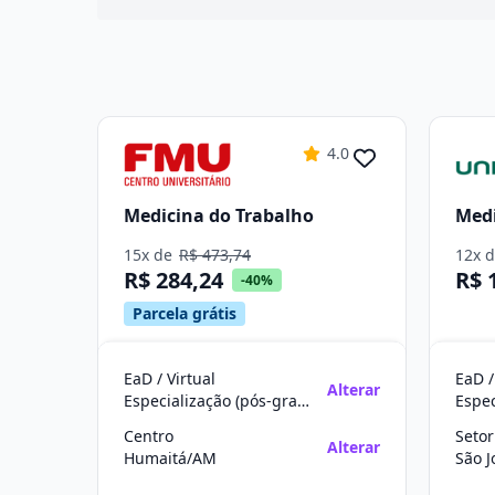
4.0
Medicina do Trabalho
Medi
15x de
R$ 473,74
12x 
R$ 284,24
R$ 
-40%
Parcela grátis
EaD / Virtual
EaD /
Alterar
Especialização (pós-graduação)
Centro
Setor
Alterar
Humaitá/AM
São J