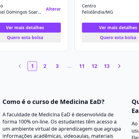
ro
Centro
Alterar
Coronel Domingos Soares/PR
Felixlândia/MG
Ver mais detalhes
Ver mais detalhes
Quero esta bolsa
Quero esta bolsa
1
2
3
11
12
13
Como é o curso de Medicina EaD?
Qu
Ea
A faculdade de Medicina EaD é desenvolvida de
forma 100% on-line. Os estudantes têm acesso a
Ao
um ambiente virtual de aprendizagem que agrupa
usu
informações acadêmicas, videoaulas, materiais
Fle