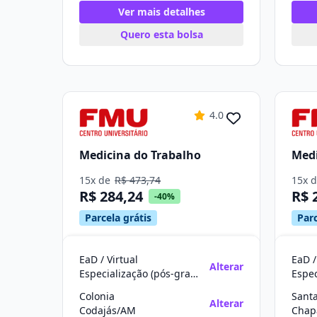
Ver mais detalhes
Quero esta bolsa
4.0
Medicina do Trabalho
Medi
15x de
R$ 473,74
15x 
R$ 284,24
R$ 
-40%
Parcela grátis
Parc
EaD / Virtual
EaD /
Alterar
Especialização (pós-graduação)
Colonia
Sant
Alterar
Codajás/AM