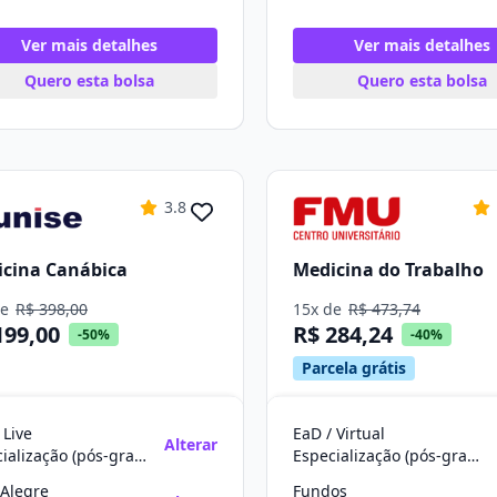
Ver mais detalhes
Ver mais detalhes
Quero esta bolsa
Quero esta bolsa
3.8
cina Canábica
Medicina do Trabalho
de
R$ 398,00
15x de
R$ 473,74
199,00
R$ 284,24
-50%
-40%
Parcela grátis
 Live
EaD / Virtual
Alterar
Especialização (pós-graduação)
Especialização (pós-graduação)
 Alegre
Fundos