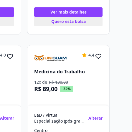
Ver mais detalhes
Quero esta bolsa
4.0
4.4
Medicina do Trabalho
12x de
R$ 130,00
R$ 89,00
-32%
EaD / Virtual
Alterar
Alterar
Especialização (pós-graduação)
Centro