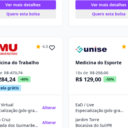
Ver mais detalhes
Ver mais detalhes
Quero esta bolsa
Quero esta bolsa
4.0
cina do Trabalho
Medicina do Esporte
de
R$ 473,74
18x de
R$ 258,00
284,24
R$ 129,00
-40%
-50%
ela grátis
 Virtual
EaD / Live
Alterar
Especialização (pós-graduação)
Especialização (pós-graduação)
a Cruz
Jardim Torre
Alterar
Chapada dos Guimarães/MT
Bocaiúva do Sul/PR