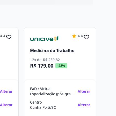
4.4
4.4
Medicina do Trabalho
12x de
R$ 230,82
R$ 179,00
-22%
EaD / Virtual
Alterar
Alterar
Especialização (pós-graduação)
Centro
Alterar
Alterar
Cunha Porã/SC