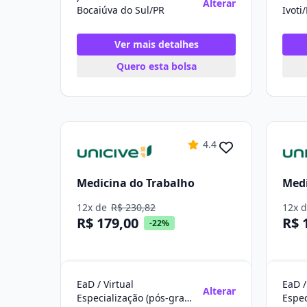
Alterar
Bocaiúva do Sul/PR
Ivoti
Ver mais detalhes
Quero esta bolsa
4.4
Medicina do Trabalho
Medi
12x de
R$ 230,82
12x 
R$ 179,00
R$ 
-22%
EaD / Virtual
EaD /
Alterar
Especialização (pós-graduação)