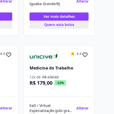
Alterar
Alterar
Iguaba Grande/RJ
Ver mais detalhes
Quero esta bolsa
4.4
4.4
Medicina do Trabalho
12x de
R$ 230,82
R$ 179,00
-22%
EaD / Virtual
Alterar
Alterar
Especialização (pós-graduação)