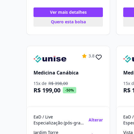
Ver mais detalhes
Quero esta bolsa
3.8
Medicina Canábica
Medi
15x de
R$ 398,00
15x 
R$ 199,00
R$ 
-50%
EaD / Live
EaD /
Alterar
Especialização (pós-graduação)
Jardim Torre
Vista