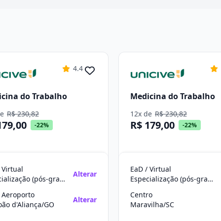
4.4
cina do Trabalho
Medicina do Trabalho
de
R$ 230,82
12x de
R$ 230,82
179,00
R$ 179,00
-22%
-22%
 Virtual
EaD / Virtual
Alterar
Especialização (pós-graduação)
Especialização (pós-graduação)
 Aeroporto
Centro
Alterar
oão d'Aliança/GO
Maravilha/SC