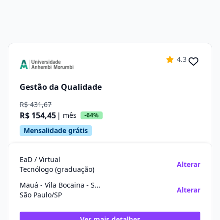
4.3
Gestão da Qualidade
R$ 431,67
R$ 154,45
| mês
-64%
Mensalidade grátis
EaD / Virtual
Alterar
Tecnólogo (graduação)
Mauá - Vila Bocaina - São Paulo
Alterar
São Paulo/SP
Ver mais detalhes