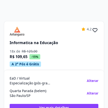
4.2
Informatica na Educação
18x de
R$ 129,00
R$ 109,65
-15%
A 2° Pós é Grátis
EaD / Virtual
Alterar
Especialização (pós-graduação)
Quarta Parada (belem)
Alterar
São Paulo/SP
Ver mais detalhes