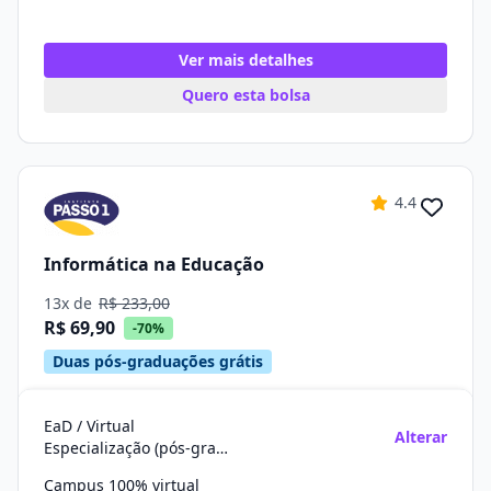
Ver mais detalhes
Quero esta bolsa
4.4
Informática na Educação
13x de
R$ 233,00
R$ 69,90
-70%
Duas pós-graduações grátis
EaD / Virtual
Alterar
Especialização (pós-graduação)
Campus 100% virtual