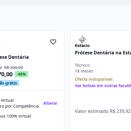
Prótese Dentária na Est
ese Dentária
Técnico
de
R$ 200,00
18 meses
70,00
-65%
Oferta indisponível
ês grátis
Ver bolsas em outras facul
 Virtual
Alterar
ico por Competência
Valor estimado
R$ 239,92
us 100% virtual