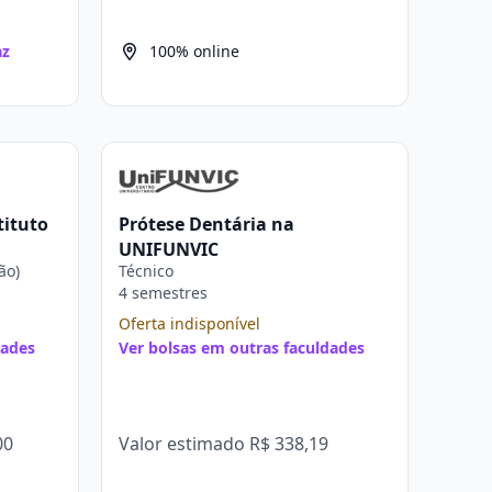
az
100% online
tituto
Prótese Dentária na
UNIFUNVIC
ão)
Técnico
4 semestres
Oferta indisponível
dades
Ver bolsas em outras faculdades
00
Valor estimado
R$ 338,19