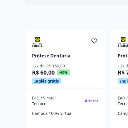
Prótese Dentária
Prót
12x de
R$ 150,00
12x 
R$ 60,00
R$ 
-60%
Inglês grátis
Ingl
EaD / Virtual
EaD /
Alterar
Técnico
Técn
Campus 100% virtual
Camp