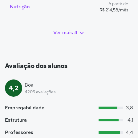
A partir de
Nutrição
R$ 214,58/mês
Ver mais 4
Avaliação dos alunos
Boa
4,2
4205 avaliações
Empregabilidade
3,8
Estrutura
4,1
Professores
4,4