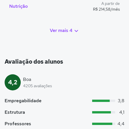
A partir de
Nutrição
R$ 214,58/mês
Ver mais 4
Avaliação dos alunos
Boa
4,2
4205 avaliações
Empregabilidade
3,8
Estrutura
4,1
Professores
4,4