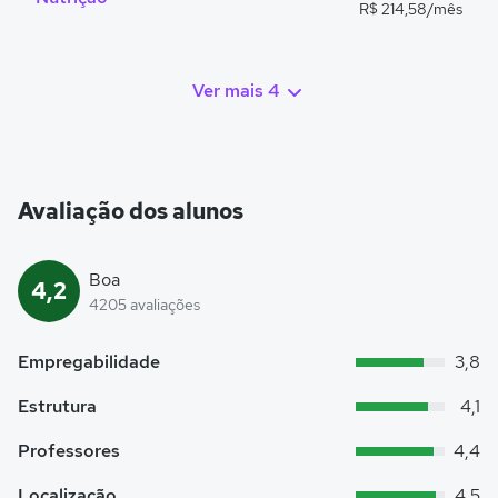
R$ 214,58/mês
Ver mais 4
Avaliação dos alunos
Boa
4,2
4205 avaliações
Empregabilidade
3,8
Estrutura
4,1
Professores
4,4
Localização
4,5