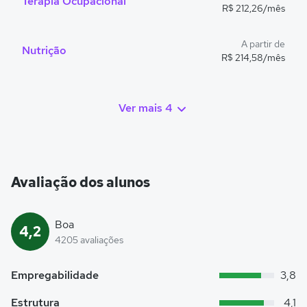
Terapia Ocupacional
R$ 212,26/mês
A partir de
Nutrição
R$ 214,58/mês
Ver mais 4
Avaliação dos alunos
Boa
4,2
4205 avaliações
Empregabilidade
3,8
Estrutura
4,1