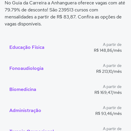
No Guia da Carreira a Anhanguera oferece vagas com até
79.79% de desconto! São 239513 cursos com
mensalidades a partir de R$ 83,87. Confira as opções de
vagas disponíveis.
A partir de
Educação Física
R$ 148,86/mês
A partir de
Fonoaudiologia
R$ 213,10/mês
A partir de
Biomedicina
R$ 169,47/mês
A partir de
Administração
R$ 93,46/mês
A partir de