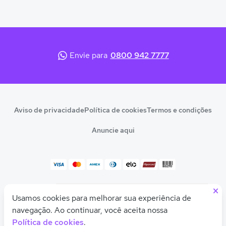
Envie para
0800 942 7777
Aviso de privacidade
Política de cookies
Termos e condições
Anuncie aqui
×
© 2026 Quero Educação
Usamos cookies para melhorar sua experiência de
Olá! Quer uma ajudinha para descobrir seu
CNPJ 10.542.212/0001-54
curso ou faculdade ideal?
navegação. Ao continuar, você aceita nossa
Política de cookies
.