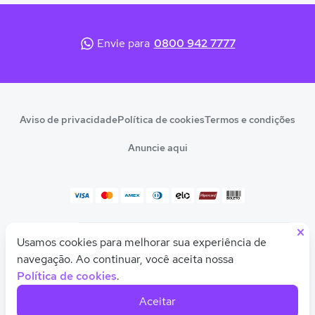
Envie para
0800 942 7777
Aviso de privacidade
Política de cookies
Termos e condições
Anuncie aqui
×
© 2026 Quero Educação
Usamos cookies para melhorar sua experiência de
Olá! Quer uma ajudinha para descobrir seu
CNPJ 10.542.212/0001-54
curso ou faculdade ideal?
navegação. Ao continuar, você aceita nossa
Política de cookies
.
Feito com
pela
Quero Educação
Aceitar