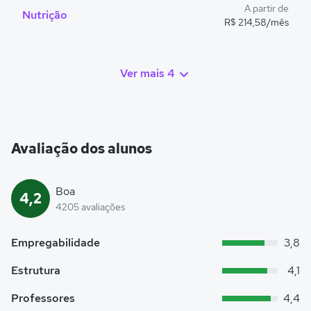
A partir de
Nutrição
R$ 214,58/mês
Ver mais 4
Avaliação dos alunos
Boa
4,2
4205 avaliações
Empregabilidade
3,8
Estrutura
4,1
Professores
4,4