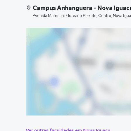
Campus Anhanguera - Nova Iguacu
Avenida Marechal Floreano Peixoto, Centro, Nova Igua
Ver outras faculdades em Nova Iguaçu