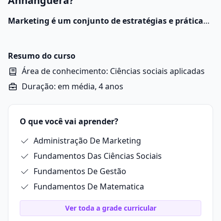
Anhanguera?
Marketing é um conjunto de estratégias e práticas
que uma empresa ou pessoa utiliza para entender o
mercado, atrair clientes e promover produtos ou
serviços de forma eficiente.
Resumo do curso
Área de conhecimento: Ciências sociais aplicadas
Duração: em média, 4 anos
O que você vai aprender?
Administração De Marketing
Fundamentos Das Ciências Sociais
Fundamentos De Gestão
Fundamentos De Matematica
Ver toda a grade curricular