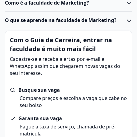
Como é a faculdade de Marketing?
O
curso de Marketing
forma profissionais capazes de
O que se aprende na faculdade de Marketing?
criar estratégias para promover produtos, serviços ou
marcas, entendendo o comportamento do
Marketing é um conjunto de estratégias e práticas
Com o Guia da Carreira, entrar na
consumidor e o funcionamento do mercado. Ele pode
que uma empresa ou pessoa utiliza para entender o
ser oferecido como graduação presencial ou EAD,
faculdade é muito mais fácil
mercado, atrair clientes e promover produtos ou
geralmente com duração de 4 anos.
serviços de forma eficiente.
Cadastre-se e receba alertas por e-mail e
Em resumo:
WhatsApp assim que chegarem novas vagas do
Marketing envolve estratégias para entender o
seu interesse.
mercado, atrair clientes e promover produtos ou
serviços, com o objetivo de criar valor para os
Busque sua vaga
consumidores e gerar resultados para as empresas.
Compare preços e escolha a vaga que cabe no
As principais áreas incluem Marketing de Conteúdo,
seu bolso
SEO (Search Engine Optimization), Marketing de Mídia
Social e CRM (Customer Relationship Management),
Garanta sua vaga
cada uma focada em aspectos específicos da
Pague a taxa de serviço, chamada de pré-
comunicação e estratégias de mercado.
Estrutura do curso
matrícula
O curso de Marketing tem duração média de 4 anos,