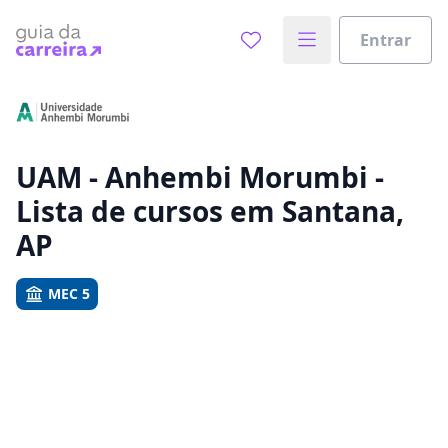
Entrar
Já sabe o que você quer estudar?
Vamos te guiar no caminho ideal para seus estudos
0%
UAM - Anhembi Morumbi -
Lista de cursos em Santana,
Sim, já sei
AP
MEC 5
Ainda não sei