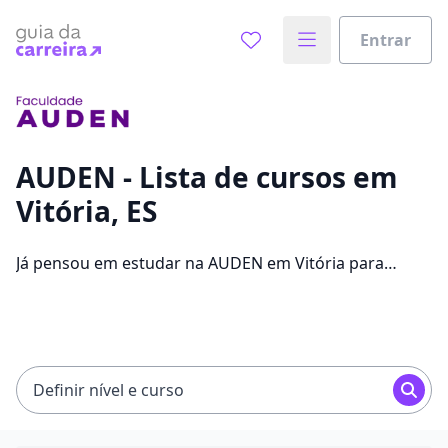
Entrar
Já sabe o que você quer estudar?
Vamos te guiar no caminho ideal para seus estudos
0%
AUDEN - Lista de cursos em
Vitória, ES
Sim, já sei
Já pensou em estudar na AUDEN em Vitória para
conseguir melhores oportunidades de emprego?
Saiba que você pode escolher entre 46 cursos e 2
Ainda não sei
campus na cidade, além de pagar mensalidades que
ficam entre R$ 89,00 e R$ 159,00.
Definir nível e curso