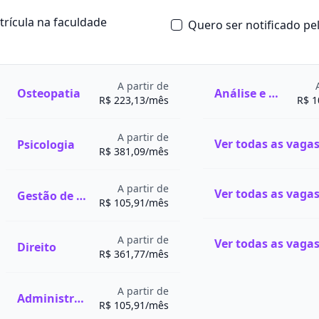
atrícula na faculdade
Quero ser notificado p
urso de Pedagogia
r feito nas modalidades
A partir de
istância).
Osteopatia
Análise e Desenvolvimento de Sistemas
R$ 223,13/mês
R$ 1
ir estágios
ia. O curso, oferecido
obrigatórias para a
uar na educação infantil,
A partir de
stão educacional e em
Psicologia
R$ 381,09/mês
estuda todas as etapas e
dagógico.
 perspectivas: histórica,
gogia?
A partir de
nda o conhecimento da
urso de Pedagogia
Gestão de Recursos Humanos
R$ 105,91/mês
no e das políticas
C)
, o estágio supervisionado
mento da didática e das
m carga horária mínima de
prática dos estudantes",
Educação Infantil e nos anos
A partir de
Direito
R$ 361,77/mês
 da Universidade de São
do pela instituição de
res do MEC, o curso é
nidade de vivenciar a
A partir de
Administração
ientam a formação dos
nto, execução e avaliação
R$ 105,91/mês