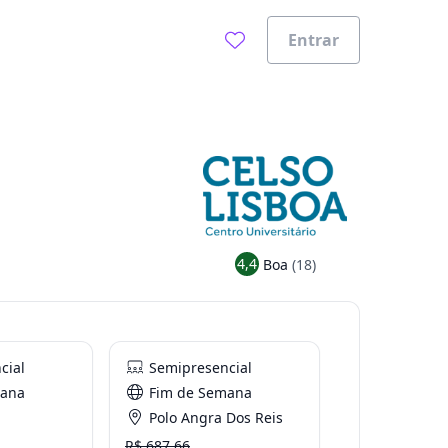
Entrar
4,4
Boa
(18)
cial
Semipresencial
mana
Fim de Semana
Polo Angra Dos Reis
R$ 687.66