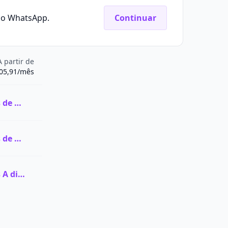
elo WhatsApp.
Continuar
A partir de
05,91/mês
Ver todas as vagas de Graduação na Celso Lisboa
Ver todas as vagas de Pós-graduação na Celso Lisboa
Ver todas as vagas A distância (EaD) na Celso Lisboa