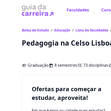
Faculdades
Curs
Bolsa de Estudo
/
Educação
/
Lista de faculdades
Pedagogia na Celso Lisbo
Graduação
8 semestres
73 disciplinas
Ofertas para começar a
estudar, aproveita!
Em que bairro ou cidade quer estudar?