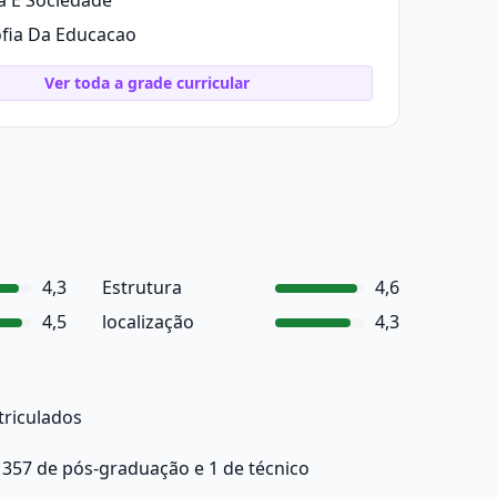
a E Sociedade
ofia Da Educacao
Ver toda a grade curricular
4,3
Estrutura
4,6
4,5
localização
4,3
triculados
 357 de pós-graduação e 1 de técnico