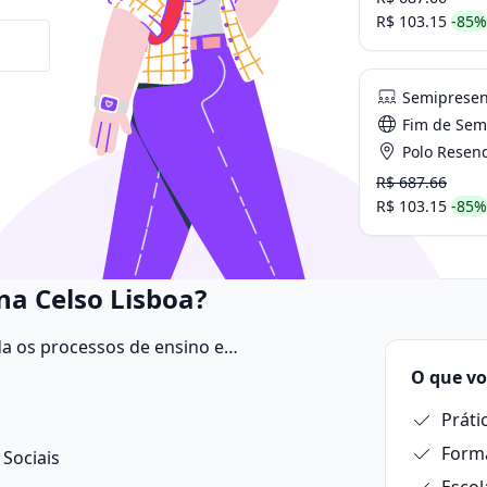
R$ 103.15
-85%
Semipresen
Fim de Se
Polo Resen
R$ 687.66
R$ 103.15
-85%
na Celso Lisboa?
a os processos de ensino e
 educacionais dentro e fora da escola.
O que vo
Práti
Forma
Sociais