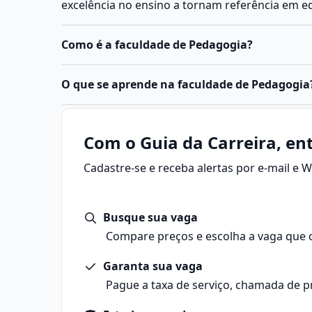
excelência no ensino a tornam referência em e
Como é a faculdade de Pedagogia?
O
curso de Pedagogia
é uma graduação de licen
O que se aprende na faculdade de Pedagogia
formação de professores e profissionais da ed
para atuar na educação infantil, nos anos inici
Pedagogia é a área do conhecimento que estud
em funções de gestão e coordenação pedagógi
aprendizagem, a formação humana e as prática
Com o Guia da Carreira, ent
fora da escola.
Cadastre-se e receba alertas por e-mail e
O termo vem do grego paidagogos, que signifi
criança”, e, atualmente, o campo abrange desde
gestão escolar e a formação de professores.
Busque sua vaga
Principais áreas da Pedagogia
Docência: atuação direta em sala de aula, com
Compare preços e escolha a vaga que 
cognitivo, social e emocional dos alunos.
Garanta sua vaga
Gestão escolar: coordenação pedagógica, direç
educacional.
Pague a taxa de serviço, chamada de p
Educação não escolar: atuação em ONGs, empre