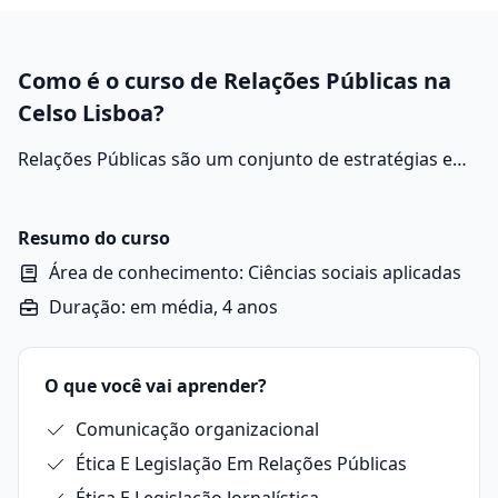
Como é o curso de Relações Públicas na
Celso Lisboa?
Relações Públicas são um conjunto de estratégias e
ações voltadas para construir, manter e fortalecer a
imagem de uma organização ou pessoa perante seus
diversos públicos, como clientes, parceiros, imprensa,
Resumo do curso
funcionários e a sociedade em geral.
Área de conhecimento: Ciências sociais aplicadas
Duração: em média, 4 anos
O que você vai aprender?
Comunicação organizacional
Ética E Legislação Em Relações Públicas