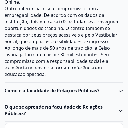
Online.
Outro diferencial é seu compromisso com a
empregabilidade. De acordo com os dados da
instituição, dois em cada três estudantes conseguem
oportunidades de trabalho. O centro também se
destaca por seus preços acessíveis e pelo Vestibular
Social, que amplia as possibilidades de ingresso.
Ao longo de mais de 50 anos de tradição, a Celso
Lisboa já formou mais de 30 mil estudantes. Seu
compromisso com a responsabilidade social e a
excelência no ensino a tornam referência em
educação aplicada.
Como é a faculdade de Relações Públicas?
O
curso de Relações Públicas
é uma graduação da
O que se aprende na faculdade de Relações
área de Comunicação Social
que forma profissionais
Públicas?
capacitados a gerenciar a imagem e a reputação de
instituições públicas, privadas ou do terceiro setor.