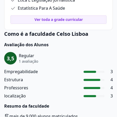
Ética E Legislação Jornalística
Estatística Para A Saúde
Ver toda a grade curricular
Como é a faculdade Celso Lisboa
Avaliação dos Alunos
Regular
3,5
1 avaliação
Empregabilidade
3
Estrutura
4
Professores
4
localização
3
Resumo da faculdade
mais de 9.000 alunos matriculados