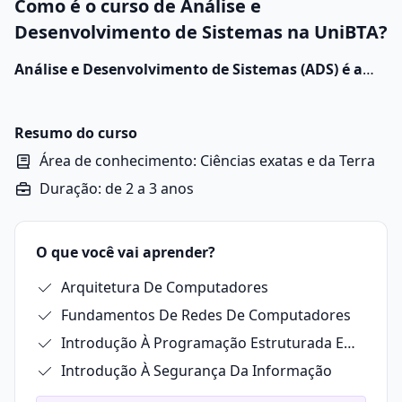
Como é o curso de Análise e
Desenvolvimento de Sistemas na UniBTA?
Análise e Desenvolvimento de Sistemas (ADS) é a
área da tecnologia da informação voltada para a
criação, manutenção e evolução de sistemas de
software que atendam às necessidades de
Resumo do curso
empresas, instituições e usuários.
Área de conhecimento: Ciências exatas e da Terra
Duração: de 2 a 3 anos
O que você vai aprender?
Arquitetura De Computadores
Fundamentos De Redes De Computadores
Introdução À Programação Estruturada Em C
Introdução À Segurança Da Informação