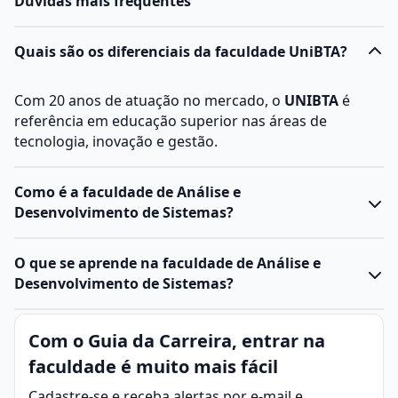
Dúvidas mais frequentes
Quais são os diferenciais da faculdade UniBTA?
Com 20 anos de atuação no mercado, o
UNIBTA
é
referência em educação superior nas áreas de
tecnologia, inovação e gestão.
Como é a faculdade de Análise e
Desenvolvimento de Sistemas?
O
curso de ADS
forma profissionais capacitados para
O que se aprende na faculdade de Análise e
projetar, desenvolver e gerenciar sistemas de
Desenvolvimento de Sistemas?
software
. Ele combina teoria e prática, preparando o
aluno para atuar com tecnologias atuais e
Análise e Desenvolvimento de Sistemas (ADS) é a
Com o Guia da Carreira, entrar na
metodologias ágeis no desenvolvimento de sistemas.
área da tecnologia da informação voltada para a
Características do curso:
faculdade é muito mais fácil
criação, manutenção e evolução de sistemas de
Duração: Geralmente 2 a 3 anos em cursos técnicos
software que atendam às necessidades de
Cadastre-se e receba alertas por e-mail e