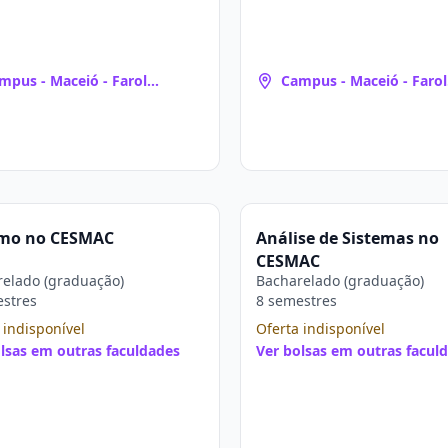
mpus - Maceió - Farol
Campus - Maceió - Farol
aceió, AL)
(Maceió, AL)
smo no CESMAC
Análise de Sistemas no
CESMAC
elado (graduação)
Bacharelado (graduação)
estres
8 semestres
 indisponível
Oferta indisponível
lsas em outras faculdades
Ver bolsas em outras facul