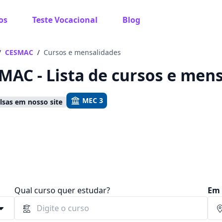
os
Teste Vocacional
Blog
 sabe o que você quer estudar?
os te guiar no caminho ideal para seus estudos
/
CESMAC
/
Cursos e mensalidades
MAC - Lista de cursos e men
MEC 3
sas em nosso site
Sim, já sei
Ainda não sei
Qual curso quer estudar?
Em 