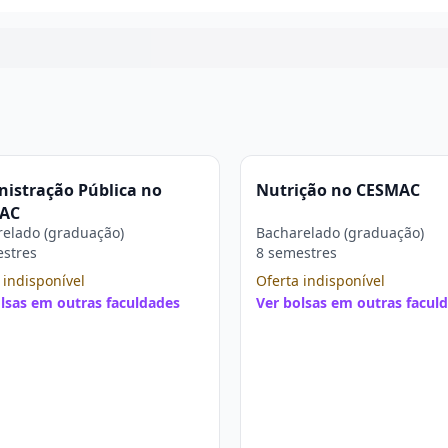
Continuar
istração Pública no
Nutrição no CESMAC
AC
elado (graduação)
Bacharelado (graduação)
estres
8 semestres
 indisponível
Oferta indisponível
lsas em outras faculdades
Ver bolsas em outras facul