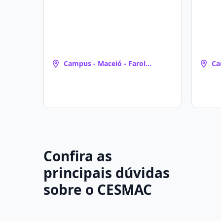
Campus - Maceió - Farol
Ca
(Maceió, AL)
(M
Confira as
principais dúvidas
sobre o CESMAC