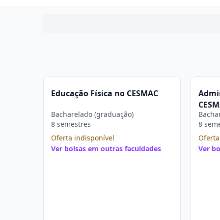
Educação Física no CESMAC
Admin
CESM
Bacharelado (graduação)
Bachar
8 semestres
8 sem
Oferta indisponível
Oferta
Ver bolsas em outras faculdades
Ver bo