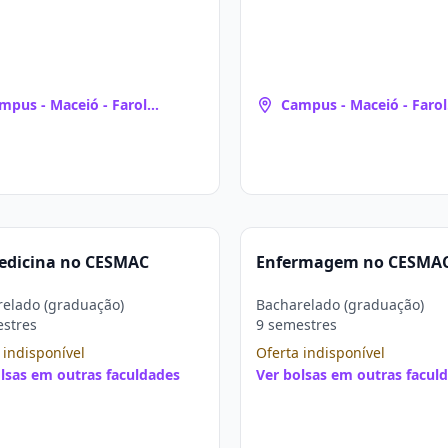
mpus - Maceió - Farol
Campus - Maceió - Farol
aceió, AL)
(Maceió, AL)
edicina no CESMAC
Enfermagem no CESMA
elado (graduação)
Bacharelado (graduação)
estres
9 semestres
 indisponível
Oferta indisponível
lsas em outras faculdades
Ver bolsas em outras facul