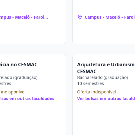
mpus - Maceió - Farol
Campus - Maceió - Farol
aceió, AL)
(Maceió, AL)
ácia no CESMAC
Arquitetura e Urbanism
CESMAC
elado (graduação)
Bacharelado (graduação)
estres
10 semestres
 indisponível
Oferta indisponível
lsas em outras faculdades
Ver bolsas em outras facul