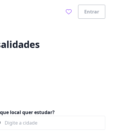
Entrar
0%
salidades
que local quer estudar?