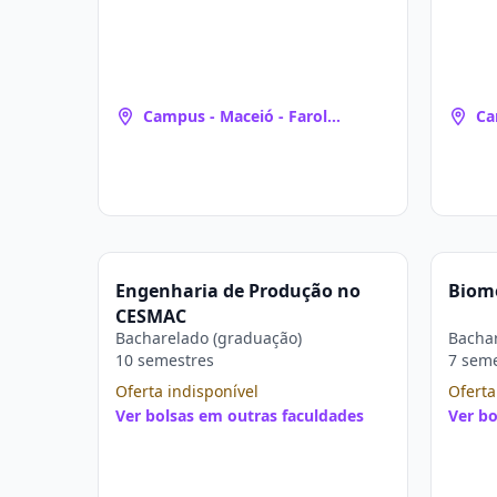
Campus - Maceió - Farol
Ca
(Maceió, AL)
(M
Engenharia de Produção no
Biom
CESMAC
Bacharelado (graduação)
Bachar
10 semestres
7 sem
Oferta indisponível
Oferta
Ver bolsas em outras faculdades
Ver bo