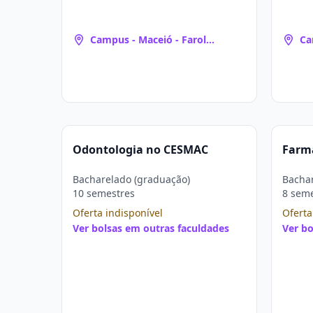
Campus - Maceió - Farol
Ca
(Maceió, AL)
(M
Odontologia no CESMAC
Farm
Bacharelado (graduação)
Bachar
10 semestres
8 sem
Oferta indisponível
Oferta
Ver bolsas em outras faculdades
Ver bo