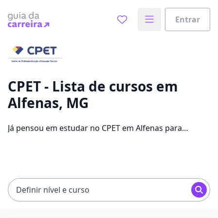
Entrar
Já sabe o que você quer estudar?
Vamos te guiar no caminho ideal para seus estudos
0%
CPET - Lista de cursos em
Alfenas, MG
Sim, já sei
Já pensou em estudar no CPET em Alfenas para
conseguir melhores oportunidades de emprego?
Saiba que você pode escolher entre 70 cursos e 2
Ainda não sei
campus na cidade, além de pagar mensalidades que
ficam entre R$ 99,90 e R$ 162,21.
Definir nível e curso